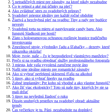
5 netradičných miest pre zásnuby, na ktoré nikdy nezabudne
Čo je retinol a aké má účinky na pleť?
Ako zvládnuť stres zo svadobných príprav?
Svadobný priestor ideálny pre každé ročné obdobie
Žiarivá a bezchybná pleť na svadbu: Tipy a rady pre budúce
nevesty
Svadobná torta na mieru aj nastylovanie candy baru. Ako
fungujú Sladkosti pre hosti?
Zlato s hologramovou ochranou rozširuje hranice tradičného
investovania
Zmrzlinové stroje, výrobníky ľadu a šľahačky – dezerty, které
zákazníka okúzlia!
Moje, tvoje, naše – čo je bezpodielové vlastníctvo manželov?
Prečo si na svadbu objednať služby profesionálneho fotografa
3 miesta, kde vaša vyvolená zaručene povie áno
Našli sme ideálne miesto pre romantické zásnuby
Ako si vybrať perfektnú sklenenú fľašu na alkohol
5 tipov, ako si vybrať šperky na svadbu
Zubné implantáty: Pre koho sú vhodné a ako vlastne fungujú?
Ako žiť viac ekologicky? Toto sú naše tipy, ktorých by ste sa
mali držať
5 tipov na nevšednú žiadosť o ruku
Dizajn snubných prsteňov na svadobný obrad: aktuálne
trendy
Čas večierkov je tu. Páni, nezabudnite na doplnky!