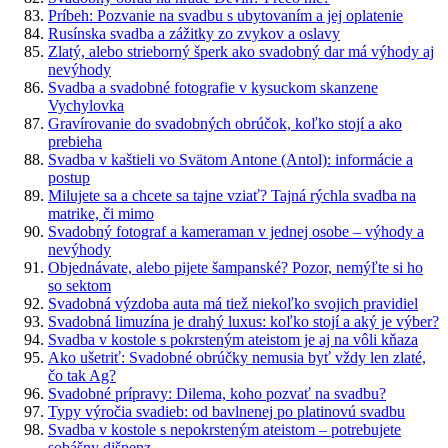
Príbeh: Pozvanie na svadbu s ubytovaním a jej oplatenie
Rusínska svadba a zážitky zo zvykov a oslavy
Zlatý, alebo strieborný šperk ako svadobný dar má výhody aj
nevýhody
Svadba a svadobné fotografie v kysuckom skanzene
Vychylovka
Gravírovanie do svadobných obrúčok, koľko stojí a ako
prebieha
Svadba v kaštieli vo Svätom Antone (Antol): informácie a
postup
Milujete sa a chcete sa tajne vziať? Tajná rýchla svadba na
matrike, či mimo
Svadobný fotograf a kameraman v jednej osobe – výhody a
nevýhody
Objednávate, alebo pijete šampanské? Pozor, nemýľte si ho
so sektom
Svadobná výzdoba auta má tiež niekoľko svojich pravidiel
Svadobná limuzína je drahý luxus: koľko stojí a aký je výber?
Svadba v kostole s pokrsteným ateistom je aj na vôli kňaza
Ako ušetriť: Svadobné obrúčky nemusia byť vždy len zlaté,
čo tak Ag?
Svadobné prípravy: Dilema, koho pozvať na svadbu?
Typy výročia svadieb: od bavlnenej po platinovú svadbu
Svadba v kostole s nepokrsteným ateistom – potrebujete
sobášny dišpenz