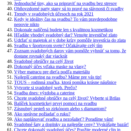
Jednoduché tipy, ako sa pripraviť na svadbu bez stresov
Ohňovzdorné party stany sú to pravé na slávnosti či svadby
Trendy v svadobných účesoch na rok 2021
Kedy je ideálny čas na svadbu? To vám pravdepodobne
nepovie nikto
Dokonale nalíčená budete len s kvalitnou kozmetikou
Hľadáte vhodný svadobný dar? Venujte investičné zlato
Udržať si majetok aj v dobe krízy pomôže investícia do zlata
Svadba v športovom svete? Očakávajte celý tím
Zoznam svadobných darov vám pomôže vyhnúť sa tomu, že
dostane rovnaký dar viackrát
Svadobné obrúčky na celý život
Dokonalý účes vďaka maske na vlasy?
Výber matracu pre dieťa podľa materiálu
Najlepší catering na svadbu? Máme pre vás tip!
TOUS – rodinná značka, ktorá ponúka krásne náušnice
Vytvorte si svadobný web. Prečo?
Svadba dnes: výzdoba a catering
Chcete svadobné obrúčky na celý život? Vyberte si Brilas
Balíček kozmetickej prvej pomoci na svadbu
Zásnubný prsteň so zirkónom alebo s diamantom?
Ako správne požiadať o ruku?
Ako naplánovať svadbu a nezošalieť? Poradíme vám!
Svadobné šaty a doplnky za najlepšie ceny? Vyskúšajte bazár!
Chcete dokonalý svadobný účes? Použite moderné clip in