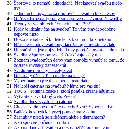
Športovci to nemajú jednoduché. Naplánovať svadbu niečo
trvá
Jednoduché tipy, ako sa pripraviť na svadbu bez stresov
Ohňovzdorné party stany sú to pravé na slávnosti či svadby
Trendy v svadobných účesoch na rok 2021
Kedy je ideálny čas na svadbu? To vám pravdepodobne
nepovie nikto
Dokonale nalíčená budete len s kvalitnou kozmetikou
Hľadáte vhodný svadobný dar? Venujte investičné zlato
Udržať si majetok aj v dobe krízy pomôže investícia do zlata
Svadba v športovom svete? Očakávajte celý tím
Zoznam svadobných darov vám pomôže vyhnúť sa tomu, že
dostane rovnaký dar viackrát
Svadobné obrúčky na celý život
Dokonalý účes vďaka maske na vlasy?
Výber matracu pre dieťa podľa materiálu
Najlepší catering na svadbu? Máme pre vás tip!
TOUS – rodinná značka, ktorá ponúka krásne náušnice
Vytvorte si svadobný web. Prečo?
Svadba dnes: výzdoba a catering
Chcete svadobné obrúčky na celý život? Vyberte si Brilas
Balíček kozmetickej prvej pomoci na svadbu
Zásnubný prsteň so zirkónom alebo s diamantom?
Ako správne požiadať o ruku?
Ako naplánovať svadbu a nezošalieť? Poradíme vám!