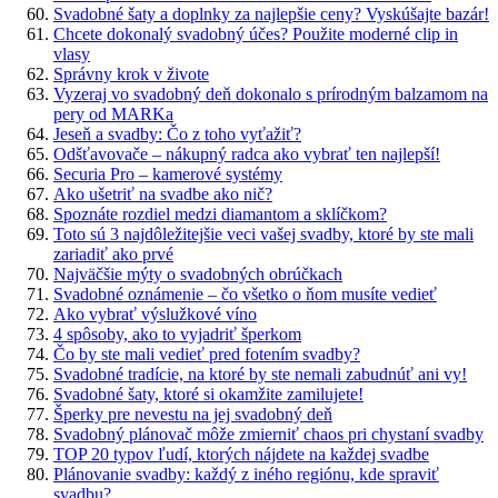
Svadobné šaty a doplnky za najlepšie ceny? Vyskúšajte bazár!
Chcete dokonalý svadobný účes? Použite moderné clip in
vlasy
Správny krok v živote
Vyzeraj vo svadobný deň dokonalo s prírodným balzamom na
pery od MARKa
Jeseň a svadby: Čo z toho vyťažiť?
Odšťavovače – nákupný radca ako vybrať ten najlepší!
Securia Pro – kamerové systémy
Ako ušetriť na svadbe ako nič?
Spoznáte rozdiel medzi diamantom a sklíčkom?
Toto sú 3 najdôležitejšie veci vašej svadby, ktoré by ste mali
zariadiť ako prvé
Najväčšie mýty o svadobných obrúčkach
Svadobné oznámenie – čo všetko o ňom musíte vedieť
Ako vybrať výslužkové víno
4 spôsoby, ako to vyjadriť šperkom
Čo by ste mali vedieť pred fotením svadby?
Svadobné tradície, na ktoré by ste nemali zabudnúť ani vy!
Svadobné šaty, ktoré si okamžite zamilujete!
Šperky pre nevestu na jej svadobný deň
Svadobný plánovač môže zmierniť chaos pri chystaní svadby
TOP 20 typov ľudí, ktorých nájdete na každej svadbe
Plánovanie svadby: každý z iného regiónu, kde spraviť
svadbu?