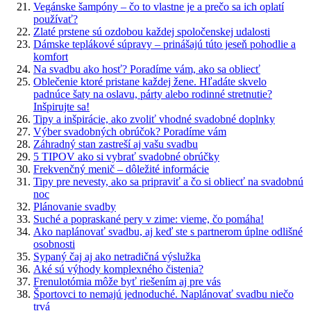
Vegánske šampóny – čo to vlastne je a prečo sa ich oplatí
používať?
Zlaté prstene sú ozdobou každej spoločenskej udalosti
Dámske teplákové súpravy – prinášajú túto jeseň pohodlie a
komfort
Na svadbu ako hosť? Poradíme vám, ako sa obliecť
Oblečenie ktoré pristane každej žene. Hľadáte skvelo
padnúce šaty na oslavu, párty alebo rodinné stretnutie?
Inšpirujte sa!
Tipy a inšpirácie, ako zvoliť vhodné svadobné doplnky
Výber svadobných obrúčok? Poradíme vám
Záhradný stan zastreší aj vašu svadbu
5 TIPOV ako si vybrať svadobné obrúčky
Frekvenčný menič – dôležité informácie
Tipy pre nevesty, ako sa pripraviť a čo si obliecť na svadobnú
noc
Plánovanie svadby
Suché a popraskané pery v zime: vieme, čo pomáha!
Ako naplánovať svadbu, aj keď ste s partnerom úplne odlišné
osobnosti
Sypaný čaj aj ako netradičná výslužka
Aké sú výhody komplexného čistenia?
Frenulotómia môže byť riešením aj pre vás
Športovci to nemajú jednoduché. Naplánovať svadbu niečo
trvá