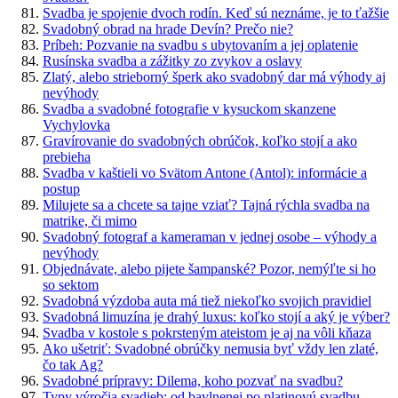
Svadba je spojenie dvoch rodín. Keď sú neznáme, je to ťažšie
Svadobný obrad na hrade Devín? Prečo nie?
Príbeh: Pozvanie na svadbu s ubytovaním a jej oplatenie
Rusínska svadba a zážitky zo zvykov a oslavy
Zlatý, alebo strieborný šperk ako svadobný dar má výhody aj
nevýhody
Svadba a svadobné fotografie v kysuckom skanzene
Vychylovka
Gravírovanie do svadobných obrúčok, koľko stojí a ako
prebieha
Svadba v kaštieli vo Svätom Antone (Antol): informácie a
postup
Milujete sa a chcete sa tajne vziať? Tajná rýchla svadba na
matrike, či mimo
Svadobný fotograf a kameraman v jednej osobe – výhody a
nevýhody
Objednávate, alebo pijete šampanské? Pozor, nemýľte si ho
so sektom
Svadobná výzdoba auta má tiež niekoľko svojich pravidiel
Svadobná limuzína je drahý luxus: koľko stojí a aký je výber?
Svadba v kostole s pokrsteným ateistom je aj na vôli kňaza
Ako ušetriť: Svadobné obrúčky nemusia byť vždy len zlaté,
čo tak Ag?
Svadobné prípravy: Dilema, koho pozvať na svadbu?
Typy výročia svadieb: od bavlnenej po platinovú svadbu