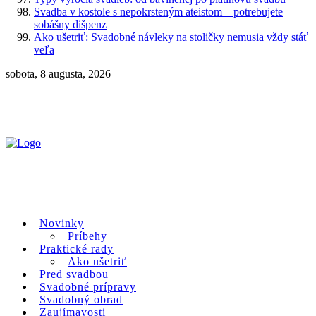
Svadba v kostole s nepokrsteným ateistom – potrebujete
sobášny dišpenz
Ako ušetriť: Svadobné návleky na stoličky nemusia vždy stáť
veľa
sobota, 8 augusta, 2026
Novinky
Príbehy
Praktické rady
Ako ušetriť
Pred svadbou
Svadobné prípravy
Svadobný obrad
Zaujímavosti