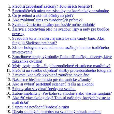
Prečo si zaobstarať záclony? Toto sú ich benefity!
5 netradičných miest pre zásnuby, na ktoré nikdy nezabudne
Čo je retinol a aké má účinky na pleť?
Ako zvládnuť stres zo svadobných príprav?
Svadobný priestor ideálny pre každé ročné obdobie
Žiarivá a bezchybná pleť na svadbu: Tipy a rady pre budúce
nevesty
Svadobná torta na mieru aj nastylovanie candy baru. Ako
fungujú Sladkosti pre hosti?
Zlato s hologramovou ochranou rozširuje hranice tradičného
investovania
Zmrzlinové stroje, výrobníky ľadu a šľahačky – dezerty, které
zákazníka okúzlia!
Moje, tvoje, naše – čo je bezpodielové vlastníctvo manželov?
Prečo si na svadbu objednať služby profesionálneho fotografa
3 miesta, kde vaša vyvolená zaručene povie áno
Našli sme ideálne miesto pre romantické zásnuby
Ako si vybrať perfektnú sklenenú fľašu na alkohol
5 tipov, ako si vybrať šperky na svadbu
Zubné implantáty: Pre koho sú vhodné a ako vlastne fungujú?
Ako žiť viac ekologicky? Toto sú naše tipy, ktorých by ste sa
mali držať
5 tipov na nevšednú žiadosť o ruku
Dizajn snubných prsteňov na svadobný obrad: aktuálne