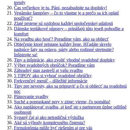
trendy
Čas večierkov je tu. Páni, nezabudnite na doplnky!
Vegánske šampóny – čo to vlastne je a prečo sa ich oplatí
používať?
Zlaté prstene sú ozdobou každej spoločenskej udalosti
Dámske teplákové súpravy – prinášajú túto jeseň pohodlie a
komfort
Na svadbu ako hosť? Poradíme vám, ako sa obliecť
Oblečenie ktoré pristane každej žene. Hľadáte skvelo
padnúce šaty na oslavu, párty alebo rodinné stretnutie?
Inšpirujte sa!
Tipy a inšpirácie, ako zvoliť vhodné svadobné doplnky
Výber svadobných obrúčok? Poradíme vám
Záhradný stan zastreší aj vašu svadbu
5 TIPOV ako si vybrať svadobné obrúčky
Frekvenčný menič – dôležité informácie
Tipy pre nevesty, ako sa pripraviť a čo si obliecť na svadobnú
noc
Plánovanie svadby
Suché a popraskané pery v zime: vieme, čo pomáha!
Ako naplánovať svadbu, aj keď ste s partnerom úplne odlišné
osobnosti
Sypaný čaj aj ako netradičná výslužka
Aké sú výhody komplexného čistenia?
Frenulotómia môže byť riešením aj pre vás