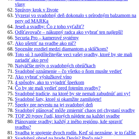
vlasy
Správny krok v živote
Vyzeraj vo svadobný deň dokonalo s prírodným balzamom na
pery od MARKa
Jeseň a svadby: Čo z toho vyťažiť?
Odšťavovače – nákupný radca ako vybrať ten najlepší!
Securia Pro – kamerové systémy
Ako ušetriť na svadbe ako nič?
Spoznáte rozdiel medzi diamantom a sklíčkom?
Toto sú 3 najdôležitejšie veci vašej svadby, ktoré by ste mali
zariadiť ako prvé
Najväčšie mýty o svadobných obrúčkach
Svadobné oznámenie – čo všetko o ňom musíte vedieť
Ako vybrať výslužkové víno
4 spôsoby, ako to vyjadriť šperkom
Čo by ste mali vedieť pred fotením svadby?
Svadobné tradície, na ktoré by ste nemali zabudnúť ani vy!
Svadobné šaty, ktoré si okamžite zamilujete!
Šperky pre nevestu na jej svadobný deň
Svadobný plánovač môže zmierniť chaos pri chystaní svadby
TOP 20 typov ľudí, ktorých nájdete na každej svadbe
Plánovanie svadby: každý z iného regiónu, kde spraviť
svadbu?
Svadba je spojenie dvoch rodín. Keď sú neznáme, je to ťažšie
Svadobný obrad na hrade Devín? Prečo nie?