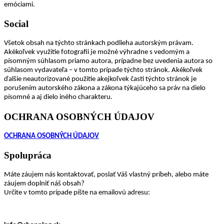
emóciami.
Social
Všetok obsah na týchto stránkach podlieha autorským právam.
Akékoľvek využitie fotografii je možné výhradne s vedomým a
písomným súhlasom priamo autora, prípadne bez uvedenia autora so
súhlasom vydavateľa – v tomto prípade týchto stránok. Akékoľvek
ďalšie neautorizované použitie akejkoľvek časti týchto stránok je
porušením autorského zákona a zákona týkajúceho sa práv na dielo
písomné a aj dielo iného charakteru.
OCHRANA OSOBNÝCH ÚDAJOV
OCHRANA OSOBNÝCH ÚDAJOV
Spolupráca
Máte záujem nás kontaktovať, poslať Váš vlastný príbeh, alebo máte
záujem doplniť náš obsah?
Určite v tomto prípade píšte na emailovú adresu: