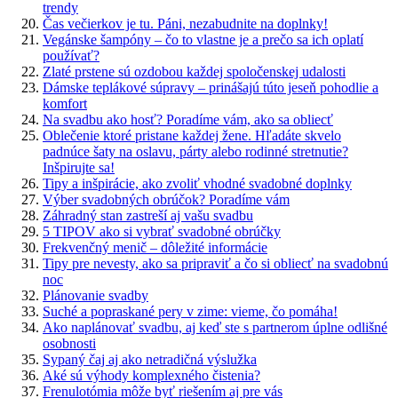
trendy
Čas večierkov je tu. Páni, nezabudnite na doplnky!
Vegánske šampóny – čo to vlastne je a prečo sa ich oplatí
používať?
Zlaté prstene sú ozdobou každej spoločenskej udalosti
Dámske teplákové súpravy – prinášajú túto jeseň pohodlie a
komfort
Na svadbu ako hosť? Poradíme vám, ako sa obliecť
Oblečenie ktoré pristane každej žene. Hľadáte skvelo
padnúce šaty na oslavu, párty alebo rodinné stretnutie?
Inšpirujte sa!
Tipy a inšpirácie, ako zvoliť vhodné svadobné doplnky
Výber svadobných obrúčok? Poradíme vám
Záhradný stan zastreší aj vašu svadbu
5 TIPOV ako si vybrať svadobné obrúčky
Frekvenčný menič – dôležité informácie
Tipy pre nevesty, ako sa pripraviť a čo si obliecť na svadobnú
noc
Plánovanie svadby
Suché a popraskané pery v zime: vieme, čo pomáha!
Ako naplánovať svadbu, aj keď ste s partnerom úplne odlišné
osobnosti
Sypaný čaj aj ako netradičná výslužka
Aké sú výhody komplexného čistenia?
Frenulotómia môže byť riešením aj pre vás