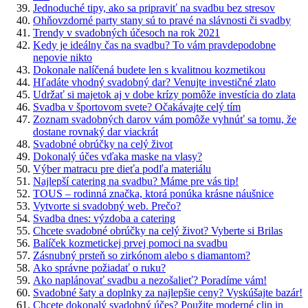
Jednoduché tipy, ako sa pripraviť na svadbu bez stresov
Ohňovzdorné party stany sú to pravé na slávnosti či svadby
Trendy v svadobných účesoch na rok 2021
Kedy je ideálny čas na svadbu? To vám pravdepodobne
nepovie nikto
Dokonale nalíčená budete len s kvalitnou kozmetikou
Hľadáte vhodný svadobný dar? Venujte investičné zlato
Udržať si majetok aj v dobe krízy pomôže investícia do zlata
Svadba v športovom svete? Očakávajte celý tím
Zoznam svadobných darov vám pomôže vyhnúť sa tomu, že
dostane rovnaký dar viackrát
Svadobné obrúčky na celý život
Dokonalý účes vďaka maske na vlasy?
Výber matracu pre dieťa podľa materiálu
Najlepší catering na svadbu? Máme pre vás tip!
TOUS – rodinná značka, ktorá ponúka krásne náušnice
Vytvorte si svadobný web. Prečo?
Svadba dnes: výzdoba a catering
Chcete svadobné obrúčky na celý život? Vyberte si Brilas
Balíček kozmetickej prvej pomoci na svadbu
Zásnubný prsteň so zirkónom alebo s diamantom?
Ako správne požiadať o ruku?
Ako naplánovať svadbu a nezošalieť? Poradíme vám!
Svadobné šaty a doplnky za najlepšie ceny? Vyskúšajte bazár!
Chcete dokonalý svadobný účes? Použite moderné clip in