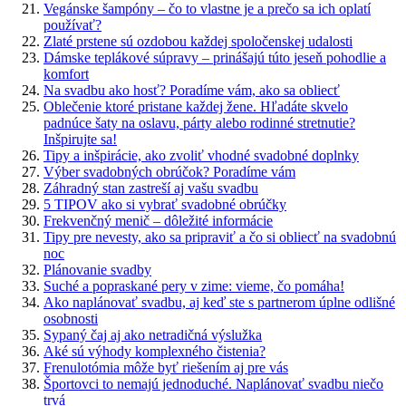
Vegánske šampóny – čo to vlastne je a prečo sa ich oplatí
používať?
Zlaté prstene sú ozdobou každej spoločenskej udalosti
Dámske teplákové súpravy – prinášajú túto jeseň pohodlie a
komfort
Na svadbu ako hosť? Poradíme vám, ako sa obliecť
Oblečenie ktoré pristane každej žene. Hľadáte skvelo
padnúce šaty na oslavu, párty alebo rodinné stretnutie?
Inšpirujte sa!
Tipy a inšpirácie, ako zvoliť vhodné svadobné doplnky
Výber svadobných obrúčok? Poradíme vám
Záhradný stan zastreší aj vašu svadbu
5 TIPOV ako si vybrať svadobné obrúčky
Frekvenčný menič – dôležité informácie
Tipy pre nevesty, ako sa pripraviť a čo si obliecť na svadobnú
noc
Plánovanie svadby
Suché a popraskané pery v zime: vieme, čo pomáha!
Ako naplánovať svadbu, aj keď ste s partnerom úplne odlišné
osobnosti
Sypaný čaj aj ako netradičná výslužka
Aké sú výhody komplexného čistenia?
Frenulotómia môže byť riešením aj pre vás
Športovci to nemajú jednoduché. Naplánovať svadbu niečo
trvá