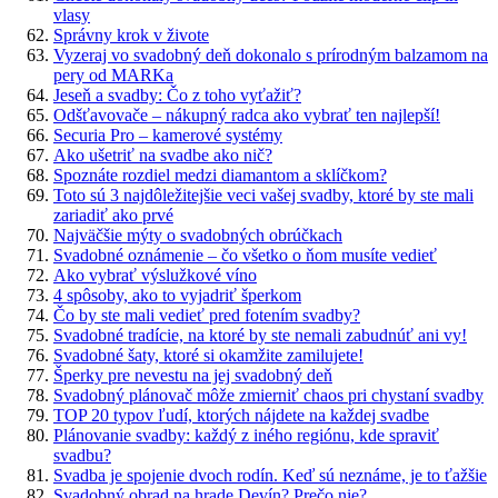
vlasy
Správny krok v živote
Vyzeraj vo svadobný deň dokonalo s prírodným balzamom na
pery od MARKa
Jeseň a svadby: Čo z toho vyťažiť?
Odšťavovače – nákupný radca ako vybrať ten najlepší!
Securia Pro – kamerové systémy
Ako ušetriť na svadbe ako nič?
Spoznáte rozdiel medzi diamantom a sklíčkom?
Toto sú 3 najdôležitejšie veci vašej svadby, ktoré by ste mali
zariadiť ako prvé
Najväčšie mýty o svadobných obrúčkach
Svadobné oznámenie – čo všetko o ňom musíte vedieť
Ako vybrať výslužkové víno
4 spôsoby, ako to vyjadriť šperkom
Čo by ste mali vedieť pred fotením svadby?
Svadobné tradície, na ktoré by ste nemali zabudnúť ani vy!
Svadobné šaty, ktoré si okamžite zamilujete!
Šperky pre nevestu na jej svadobný deň
Svadobný plánovač môže zmierniť chaos pri chystaní svadby
TOP 20 typov ľudí, ktorých nájdete na každej svadbe
Plánovanie svadby: každý z iného regiónu, kde spraviť
svadbu?
Svadba je spojenie dvoch rodín. Keď sú neznáme, je to ťažšie
Svadobný obrad na hrade Devín? Prečo nie?