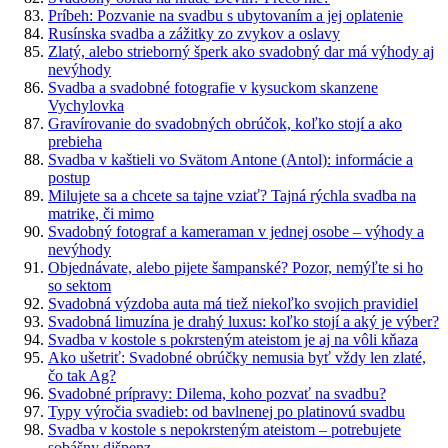
Príbeh: Pozvanie na svadbu s ubytovaním a jej oplatenie
Rusínska svadba a zážitky zo zvykov a oslavy
Zlatý, alebo strieborný šperk ako svadobný dar má výhody aj
nevýhody
Svadba a svadobné fotografie v kysuckom skanzene
Vychylovka
Gravírovanie do svadobných obrúčok, koľko stojí a ako
prebieha
Svadba v kaštieli vo Svätom Antone (Antol): informácie a
postup
Milujete sa a chcete sa tajne vziať? Tajná rýchla svadba na
matrike, či mimo
Svadobný fotograf a kameraman v jednej osobe – výhody a
nevýhody
Objednávate, alebo pijete šampanské? Pozor, nemýľte si ho
so sektom
Svadobná výzdoba auta má tiež niekoľko svojich pravidiel
Svadobná limuzína je drahý luxus: koľko stojí a aký je výber?
Svadba v kostole s pokrsteným ateistom je aj na vôli kňaza
Ako ušetriť: Svadobné obrúčky nemusia byť vždy len zlaté,
čo tak Ag?
Svadobné prípravy: Dilema, koho pozvať na svadbu?
Typy výročia svadieb: od bavlnenej po platinovú svadbu
Svadba v kostole s nepokrsteným ateistom – potrebujete
sobášny dišpenz