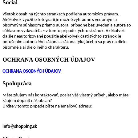
Social
Všetok obsah na týchto stránkach podlieha autorským právam.
Akékoľvek využitie fotografii je možné výhradne s vedomým a
písomným súhlasom priamo autora, prípadne bez uvedenia autora so
súhlasom vydavateľa – v tomto prípade týchto stránok. Akékoľvek
ďalšie neautorizované použitie akejkoľvek časti týchto stránok je
porušením autorského zákona a zákona týkajúceho sa práv na dielo
písomné a aj dielo iného charakteru.
OCHRANA OSOBNÝCH ÚDAJOV
OCHRANA OSOBNÝCH ÚDAJOV
Spolupráca
Máte záujem nás kontaktovať, poslať Váš vlastný príbeh, alebo máte
záujem doplniť náš obsah?
Určite v tomto prípade píšte na emailovú adresu:
info@shopping.sk