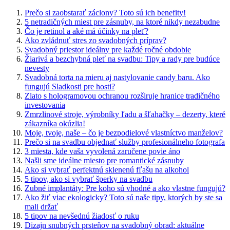
Prečo si zaobstarať záclony? Toto sú ich benefity!
5 netradičných miest pre zásnuby, na ktoré nikdy nezabudne
Čo je retinol a aké má účinky na pleť?
Ako zvládnuť stres zo svadobných príprav?
Svadobný priestor ideálny pre každé ročné obdobie
Žiarivá a bezchybná pleť na svadbu: Tipy a rady pre budúce
nevesty
Svadobná torta na mieru aj nastylovanie candy baru. Ako
fungujú Sladkosti pre hosti?
Zlato s hologramovou ochranou rozširuje hranice tradičného
investovania
Zmrzlinové stroje, výrobníky ľadu a šľahačky – dezerty, které
zákazníka okúzlia!
Moje, tvoje, naše – čo je bezpodielové vlastníctvo manželov?
Prečo si na svadbu objednať služby profesionálneho fotografa
3 miesta, kde vaša vyvolená zaručene povie áno
Našli sme ideálne miesto pre romantické zásnuby
Ako si vybrať perfektnú sklenenú fľašu na alkohol
5 tipov, ako si vybrať šperky na svadbu
Zubné implantáty: Pre koho sú vhodné a ako vlastne fungujú?
Ako žiť viac ekologicky? Toto sú naše tipy, ktorých by ste sa
mali držať
5 tipov na nevšednú žiadosť o ruku
Dizajn snubných prsteňov na svadobný obrad: aktuálne