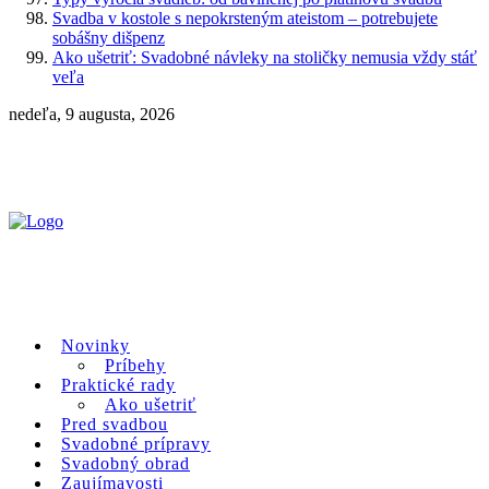
Svadba v kostole s nepokrsteným ateistom – potrebujete
sobášny dišpenz
Ako ušetriť: Svadobné návleky na stoličky nemusia vždy stáť
veľa
nedeľa, 9 augusta, 2026
Novinky
Príbehy
Praktické rady
Ako ušetriť
Pred svadbou
Svadobné prípravy
Svadobný obrad
Zaujímavosti