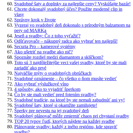
Svadobné šaty a doplnky za najlepšie ceny? Vyskúšajte bazár!
Chcete dokonalý svadobný účes? Použite moderné clip in
vlasy
Správny krok v živote
Vyzeraj vo svadobný deň dokonalo s prírodným balzamom na
pery od MARKa
Jeseň a svadby: Čo z toho vyťažiť?
Odšťavovače – nákupný radca ako vybrať ten najlepší!
Securia Pro – kamerové systémy
Ako ušetriť na svadbe ako nič?
Spoznáte rozdiel medzi diamantom a sklíčkom?
Toto sú 3 najdôležitejšie veci vašej svadby, ktoré by ste mali
zariadiť ako prvé
Najväčšie mýty o svadobných obrúčkach
Svadobné oznámenie – čo všetko o ňom musíte vedieť
Ako vybrať výslužkové víno
4 spôsoby, ako to vyjadriť šperkom
Čo by ste mali vedieť pred fotením svadby?
Svadobné tradície, na ktoré by ste nemali zabudnúť ani vy!
Svadobné šaty, ktoré si okamžite zamilujete!
Šperky pre nevestu na jej svadobný deň
Svadobný plánovač môže zmierniť chaos pri chystaní svadby
TOP 20 typov ľudí, ktorých nájdete na každej svadbe
Plánovanie svadby: každý z iného regiónu, kde spraviť
svadbu?