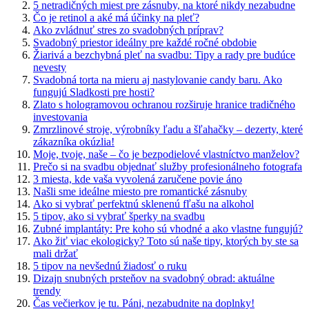
5 netradičných miest pre zásnuby, na ktoré nikdy nezabudne
Čo je retinol a aké má účinky na pleť?
Ako zvládnuť stres zo svadobných príprav?
Svadobný priestor ideálny pre každé ročné obdobie
Žiarivá a bezchybná pleť na svadbu: Tipy a rady pre budúce
nevesty
Svadobná torta na mieru aj nastylovanie candy baru. Ako
fungujú Sladkosti pre hosti?
Zlato s hologramovou ochranou rozširuje hranice tradičného
investovania
Zmrzlinové stroje, výrobníky ľadu a šľahačky – dezerty, které
zákazníka okúzlia!
Moje, tvoje, naše – čo je bezpodielové vlastníctvo manželov?
Prečo si na svadbu objednať služby profesionálneho fotografa
3 miesta, kde vaša vyvolená zaručene povie áno
Našli sme ideálne miesto pre romantické zásnuby
Ako si vybrať perfektnú sklenenú fľašu na alkohol
5 tipov, ako si vybrať šperky na svadbu
Zubné implantáty: Pre koho sú vhodné a ako vlastne fungujú?
Ako žiť viac ekologicky? Toto sú naše tipy, ktorých by ste sa
mali držať
5 tipov na nevšednú žiadosť o ruku
Dizajn snubných prsteňov na svadobný obrad: aktuálne
trendy
Čas večierkov je tu. Páni, nezabudnite na doplnky!