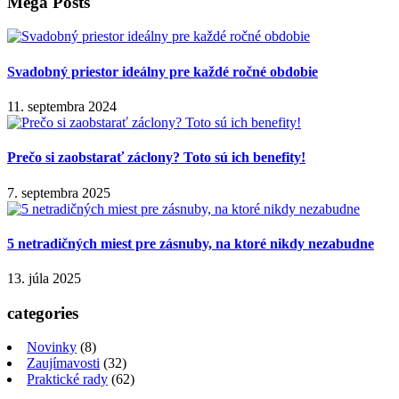
Mega Posts
Svadobný priestor ideálny pre každé ročné obdobie
11. septembra 2024
Prečo si zaobstarať záclony? Toto sú ich benefity!
7. septembra 2025
5 netradičných miest pre zásnuby, na ktoré nikdy nezabudne
13. júla 2025
categories
Novinky
(8)
Zaujímavosti
(32)
Praktické rady
(62)