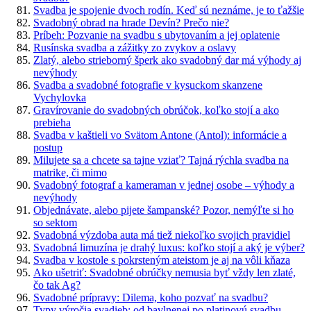
Svadba je spojenie dvoch rodín. Keď sú neznáme, je to ťažšie
Svadobný obrad na hrade Devín? Prečo nie?
Príbeh: Pozvanie na svadbu s ubytovaním a jej oplatenie
Rusínska svadba a zážitky zo zvykov a oslavy
Zlatý, alebo strieborný šperk ako svadobný dar má výhody aj
nevýhody
Svadba a svadobné fotografie v kysuckom skanzene
Vychylovka
Gravírovanie do svadobných obrúčok, koľko stojí a ako
prebieha
Svadba v kaštieli vo Svätom Antone (Antol): informácie a
postup
Milujete sa a chcete sa tajne vziať? Tajná rýchla svadba na
matrike, či mimo
Svadobný fotograf a kameraman v jednej osobe – výhody a
nevýhody
Objednávate, alebo pijete šampanské? Pozor, nemýľte si ho
so sektom
Svadobná výzdoba auta má tiež niekoľko svojich pravidiel
Svadobná limuzína je drahý luxus: koľko stojí a aký je výber?
Svadba v kostole s pokrsteným ateistom je aj na vôli kňaza
Ako ušetriť: Svadobné obrúčky nemusia byť vždy len zlaté,
čo tak Ag?
Svadobné prípravy: Dilema, koho pozvať na svadbu?
Typy výročia svadieb: od bavlnenej po platinovú svadbu