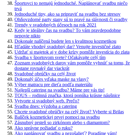
Športovci to nemajú jednoduché. Naplánovať svadbu niečo
trvá
Jednoduché tipy, ako sa pripraviť na svadbu bez stresov
Ohňovzdorné party stany sú to pravé na slávnosti či svadby
Trendy v svadobných účesoch na rok 2021
Kedy je ideálny čas na svadbu? To vám pravdepodobne
nepovie nikto
Dokonale nalíčená budete len s kvalitnou kozmetikou
Hľadáte vhodný svadobný dar? Venujte investičné zlato
Udržať si majetok aj v dobe krízy pomôže investícia do zlata
Svadba v športovom svete? Očakávajte celý tím
Zoznam svadobných darov vám pomôže vyhnúť sa tomu, že
dostane rovnaký dar viackrát
Svadobné obrúčky na celý život
Dokonalý účes vďaka maske na vlasy?
Výber matracu pre dieťa podľa materiálu
Najlepší catering na svadbu? Máme pre vás tip!
TOUS – rodinná značka, ktorá ponúka krásne náušnice
Vytvorte si svadobný web. Prečo?
Svadba dnes: výzdoba a catering
Chcete svadobné obrúčky na celý život? Vyberte si Brilas
Balíček kozmetickej prvej pomoci na svadbu
Zásnubný prsteň so zirkónom alebo s diamantom?
Ako správne požiadať o ruku?
Ako naplánovať svadbu a nezošalieť? Poradíme vám!