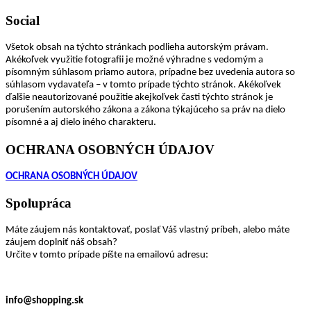
Social
Všetok obsah na týchto stránkach podlieha autorským právam.
Akékoľvek využitie fotografii je možné výhradne s vedomým a
písomným súhlasom priamo autora, prípadne bez uvedenia autora so
súhlasom vydavateľa – v tomto prípade týchto stránok. Akékoľvek
ďalšie neautorizované použitie akejkoľvek časti týchto stránok je
porušením autorského zákona a zákona týkajúceho sa práv na dielo
písomné a aj dielo iného charakteru.
OCHRANA OSOBNÝCH ÚDAJOV
OCHRANA OSOBNÝCH ÚDAJOV
Spolupráca
Máte záujem nás kontaktovať, poslať Váš vlastný príbeh, alebo máte
záujem doplniť náš obsah?
Určite v tomto prípade píšte na emailovú adresu:
info@shopping.sk