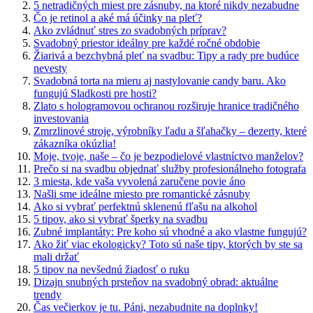
5 netradičných miest pre zásnuby, na ktoré nikdy nezabudne
Čo je retinol a aké má účinky na pleť?
Ako zvládnuť stres zo svadobných príprav?
Svadobný priestor ideálny pre každé ročné obdobie
Žiarivá a bezchybná pleť na svadbu: Tipy a rady pre budúce
nevesty
Svadobná torta na mieru aj nastylovanie candy baru. Ako
fungujú Sladkosti pre hosti?
Zlato s hologramovou ochranou rozširuje hranice tradičného
investovania
Zmrzlinové stroje, výrobníky ľadu a šľahačky – dezerty, které
zákazníka okúzlia!
Moje, tvoje, naše – čo je bezpodielové vlastníctvo manželov?
Prečo si na svadbu objednať služby profesionálneho fotografa
3 miesta, kde vaša vyvolená zaručene povie áno
Našli sme ideálne miesto pre romantické zásnuby
Ako si vybrať perfektnú sklenenú fľašu na alkohol
5 tipov, ako si vybrať šperky na svadbu
Zubné implantáty: Pre koho sú vhodné a ako vlastne fungujú?
Ako žiť viac ekologicky? Toto sú naše tipy, ktorých by ste sa
mali držať
5 tipov na nevšednú žiadosť o ruku
Dizajn snubných prsteňov na svadobný obrad: aktuálne
trendy
Čas večierkov je tu. Páni, nezabudnite na doplnky!