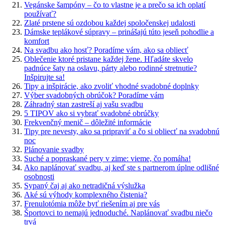
Vegánske šampóny – čo to vlastne je a prečo sa ich oplatí
používať?
Zlaté prstene sú ozdobou každej spoločenskej udalosti
Dámske teplákové súpravy – prinášajú túto jeseň pohodlie a
komfort
Na svadbu ako hosť? Poradíme vám, ako sa obliecť
Oblečenie ktoré pristane každej žene. Hľadáte skvelo
padnúce šaty na oslavu, párty alebo rodinné stretnutie?
Inšpirujte sa!
Tipy a inšpirácie, ako zvoliť vhodné svadobné doplnky
Výber svadobných obrúčok? Poradíme vám
Záhradný stan zastreší aj vašu svadbu
5 TIPOV ako si vybrať svadobné obrúčky
Frekvenčný menič – dôležité informácie
Tipy pre nevesty, ako sa pripraviť a čo si obliecť na svadobnú
noc
Plánovanie svadby
Suché a popraskané pery v zime: vieme, čo pomáha!
Ako naplánovať svadbu, aj keď ste s partnerom úplne odlišné
osobnosti
Sypaný čaj aj ako netradičná výslužka
Aké sú výhody komplexného čistenia?
Frenulotómia môže byť riešením aj pre vás
Športovci to nemajú jednoduché. Naplánovať svadbu niečo
trvá