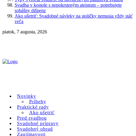
Svadba v kostole s nepokrsteným ateistom – potrebujete
sobášny dišpenz
Ako ušetriť: Svadobné návleky na stoličky nemusia vždy stáť
veľa
piatok, 7 augusta, 2026
Novinky
Príbehy
Praktické rady
Ako ušetriť
Pred svadbou
Svadobné prípravy
Svadobný obrad
Zaujímavosti