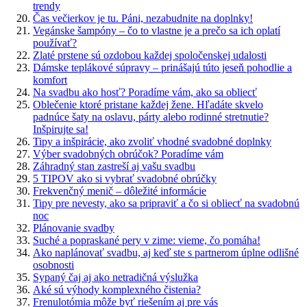
trendy
Čas večierkov je tu. Páni, nezabudnite na doplnky!
Vegánske šampóny – čo to vlastne je a prečo sa ich oplatí
používať?
Zlaté prstene sú ozdobou každej spoločenskej udalosti
Dámske teplákové súpravy – prinášajú túto jeseň pohodlie a
komfort
Na svadbu ako hosť? Poradíme vám, ako sa obliecť
Oblečenie ktoré pristane každej žene. Hľadáte skvelo
padnúce šaty na oslavu, párty alebo rodinné stretnutie?
Inšpirujte sa!
Tipy a inšpirácie, ako zvoliť vhodné svadobné doplnky
Výber svadobných obrúčok? Poradíme vám
Záhradný stan zastreší aj vašu svadbu
5 TIPOV ako si vybrať svadobné obrúčky
Frekvenčný menič – dôležité informácie
Tipy pre nevesty, ako sa pripraviť a čo si obliecť na svadobnú
noc
Plánovanie svadby
Suché a popraskané pery v zime: vieme, čo pomáha!
Ako naplánovať svadbu, aj keď ste s partnerom úplne odlišné
osobnosti
Sypaný čaj aj ako netradičná výslužka
Aké sú výhody komplexného čistenia?
Frenulotómia môže byť riešením aj pre vás