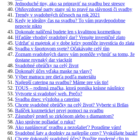
Jednoduché tipy, ako sa pripraviť na svadbu bez stresov
Ohňovzdorné party stany sú to pravé na slávnosti či svadby
Trendy v svadobných účesoch na rok 2021
Kedy je ideálny čas na svadbu? To vám pravdepodobne
nepovie nikto
Dokonale nalíčená budete len s kvalitnou kozmetikou
Hľadáte vhodný svadobný dar? Venujte investičné zlato
Udržať si majetok aj v dobe krízy pomôže investícia do zlata
Svadba v športovom svete? Očakávajte celý tím
Zoznam svadobných darov vám pomôže vyhnúť sa tomu, že
dostane rovnaký dar viackrát
Svadobné obrúčky na celý život
Dokonalý účes vďaka maske na vlasy?
Výber matracu pre dieťa podľa materiálu
Najlepší catering na svadbu? Máme pre vás tip!
TOUS – rodinná značka, ktorá ponúka krásne náušnice
Vytvorte si svadobný web. Prečo?
Svadba dnes: výzdoba a catering
Chcete svadobné obrúčky na celý život? Vyberte si Brilas
Balíček kozmetickej prvej pomoci na svadbu
Zásnubný prsteň so zirkónom alebo s diamantom?
Ako správne požiadať o ruku?
Ako naplánovať svadbu a nezošalieť? Poradíme vám!
Svadobné šaty a doplnky za najlepšie ceny? Vyskúšajte bazár!
Chcete dokonalý svadobný účes? Použite moderné clip in