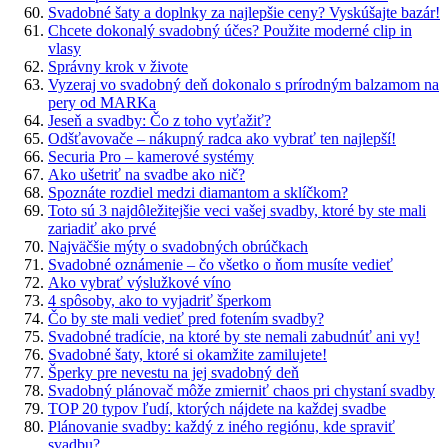
Svadobné šaty a doplnky za najlepšie ceny? Vyskúšajte bazár!
Chcete dokonalý svadobný účes? Použite moderné clip in
vlasy
Správny krok v živote
Vyzeraj vo svadobný deň dokonalo s prírodným balzamom na
pery od MARKa
Jeseň a svadby: Čo z toho vyťažiť?
Odšťavovače – nákupný radca ako vybrať ten najlepší!
Securia Pro – kamerové systémy
Ako ušetriť na svadbe ako nič?
Spoznáte rozdiel medzi diamantom a sklíčkom?
Toto sú 3 najdôležitejšie veci vašej svadby, ktoré by ste mali
zariadiť ako prvé
Najväčšie mýty o svadobných obrúčkach
Svadobné oznámenie – čo všetko o ňom musíte vedieť
Ako vybrať výslužkové víno
4 spôsoby, ako to vyjadriť šperkom
Čo by ste mali vedieť pred fotením svadby?
Svadobné tradície, na ktoré by ste nemali zabudnúť ani vy!
Svadobné šaty, ktoré si okamžite zamilujete!
Šperky pre nevestu na jej svadobný deň
Svadobný plánovač môže zmierniť chaos pri chystaní svadby
TOP 20 typov ľudí, ktorých nájdete na každej svadbe
Plánovanie svadby: každý z iného regiónu, kde spraviť
svadbu?