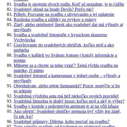
Svadba je spojenie dvoch rodín. Keď sú neznáme, je to ťažšie
Svadobný obrad na hrade Devín? Prečo nie?
Príbeh: Pozvanie na svadbu s ubytovaním a jej oplatenie
Rusínska svadba a zážitky zo zvykov a oslavy
Zlatý, alebo strieborný šperk ako svadobný dar má výhody aj
nevýhody
Svadba a svadobné fotografie v kysuckom skanzene
Vychylovka
Gravírovanie do svadobných obrúčok, koľko stojí a ako
prebieha
Svadba v kaštieli vo Svätom Antone (Antol): informácie a
postup
Milujete sa a chcete sa tajne vziať? Tajná rýchla svadba na
matrike, či mimo
Svadobný fotograf a kameraman v jednej osobe – výhody a
nevýhody
Objednávate, alebo pijete šampanské? Pozor, nemýľte si ho
so sektom
Svadobná výzdoba auta má tiež niekoľko svojich pravidiel
Svadobná limuzína je drahý luxus: koľko stojí a aký je výber?
Svadba v kostole s pokrsteným ateistom je aj na vôli kňaza
Ako ušetriť: Svadobné obrúčky nemusia byť vždy len zlaté,
čo tak Ag?
Svadobné prípravy: Dilema, koho pozvať na svadbu?
Typy výročia svadieb: od bavlnenej po platinovú svadbu