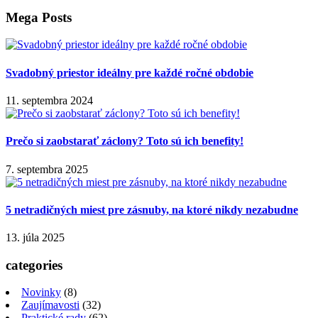
Mega Posts
Svadobný priestor ideálny pre každé ročné obdobie
11. septembra 2024
Prečo si zaobstarať záclony? Toto sú ich benefity!
7. septembra 2025
5 netradičných miest pre zásnuby, na ktoré nikdy nezabudne
13. júla 2025
categories
Novinky
(8)
Zaujímavosti
(32)
Praktické rady
(62)