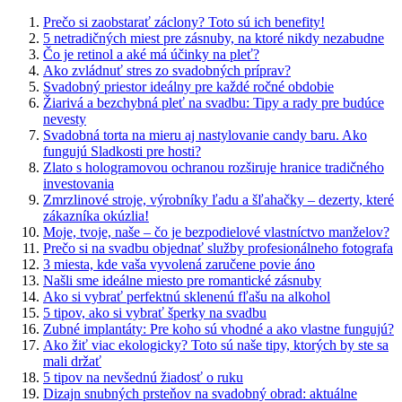
Prečo si zaobstarať záclony? Toto sú ich benefity!
5 netradičných miest pre zásnuby, na ktoré nikdy nezabudne
Čo je retinol a aké má účinky na pleť?
Ako zvládnuť stres zo svadobných príprav?
Svadobný priestor ideálny pre každé ročné obdobie
Žiarivá a bezchybná pleť na svadbu: Tipy a rady pre budúce
nevesty
Svadobná torta na mieru aj nastylovanie candy baru. Ako
fungujú Sladkosti pre hosti?
Zlato s hologramovou ochranou rozširuje hranice tradičného
investovania
Zmrzlinové stroje, výrobníky ľadu a šľahačky – dezerty, které
zákazníka okúzlia!
Moje, tvoje, naše – čo je bezpodielové vlastníctvo manželov?
Prečo si na svadbu objednať služby profesionálneho fotografa
3 miesta, kde vaša vyvolená zaručene povie áno
Našli sme ideálne miesto pre romantické zásnuby
Ako si vybrať perfektnú sklenenú fľašu na alkohol
5 tipov, ako si vybrať šperky na svadbu
Zubné implantáty: Pre koho sú vhodné a ako vlastne fungujú?
Ako žiť viac ekologicky? Toto sú naše tipy, ktorých by ste sa
mali držať
5 tipov na nevšednú žiadosť o ruku
Dizajn snubných prsteňov na svadobný obrad: aktuálne