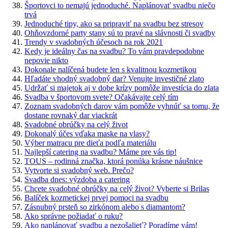
Športovci to nemajú jednoduché. Naplánovať svadbu niečo
trvá
Jednoduché tipy, ako sa pripraviť na svadbu bez stresov
Ohňovzdorné party stany sú to pravé na slávnosti či svadby
Trendy v svadobných účesoch na rok 2021
Kedy je ideálny čas na svadbu? To vám pravdepodobne
nepovie nikto
Dokonale nalíčená budete len s kvalitnou kozmetikou
Hľadáte vhodný svadobný dar? Venujte investičné zlato
Udržať si majetok aj v dobe krízy pomôže investícia do zlata
Svadba v športovom svete? Očakávajte celý tím
Zoznam svadobných darov vám pomôže vyhnúť sa tomu, že
dostane rovnaký dar viackrát
Svadobné obrúčky na celý život
Dokonalý účes vďaka maske na vlasy?
Výber matracu pre dieťa podľa materiálu
Najlepší catering na svadbu? Máme pre vás tip!
TOUS – rodinná značka, ktorá ponúka krásne náušnice
Vytvorte si svadobný web. Prečo?
Svadba dnes: výzdoba a catering
Chcete svadobné obrúčky na celý život? Vyberte si Brilas
Balíček kozmetickej prvej pomoci na svadbu
Zásnubný prsteň so zirkónom alebo s diamantom?
Ako správne požiadať o ruku?
Ako naplánovať svadbu a nezošalieť? Poradíme vám!