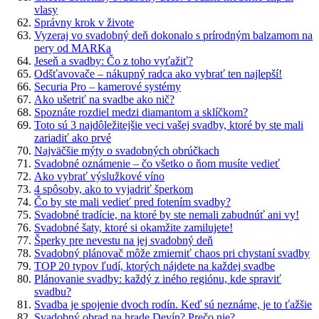
vlasy
Správny krok v živote
Vyzeraj vo svadobný deň dokonalo s prírodným balzamom na
pery od MARKa
Jeseň a svadby: Čo z toho vyťažiť?
Odšťavovače – nákupný radca ako vybrať ten najlepší!
Securia Pro – kamerové systémy
Ako ušetriť na svadbe ako nič?
Spoznáte rozdiel medzi diamantom a sklíčkom?
Toto sú 3 najdôležitejšie veci vašej svadby, ktoré by ste mali
zariadiť ako prvé
Najväčšie mýty o svadobných obrúčkach
Svadobné oznámenie – čo všetko o ňom musíte vedieť
Ako vybrať výslužkové víno
4 spôsoby, ako to vyjadriť šperkom
Čo by ste mali vedieť pred fotením svadby?
Svadobné tradície, na ktoré by ste nemali zabudnúť ani vy!
Svadobné šaty, ktoré si okamžite zamilujete!
Šperky pre nevestu na jej svadobný deň
Svadobný plánovač môže zmierniť chaos pri chystaní svadby
TOP 20 typov ľudí, ktorých nájdete na každej svadbe
Plánovanie svadby: každý z iného regiónu, kde spraviť
svadbu?
Svadba je spojenie dvoch rodín. Keď sú neznáme, je to ťažšie
Svadobný obrad na hrade Devín? Prečo nie?