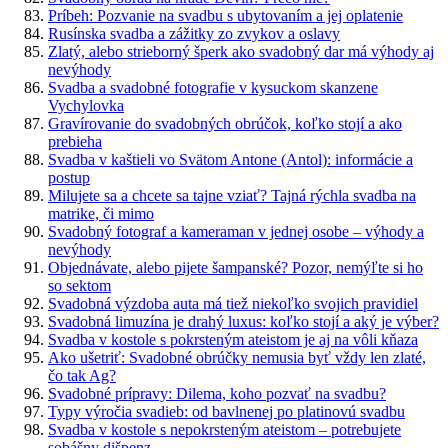
Príbeh: Pozvanie na svadbu s ubytovaním a jej oplatenie
Rusínska svadba a zážitky zo zvykov a oslavy
Zlatý, alebo strieborný šperk ako svadobný dar má výhody aj
nevýhody
Svadba a svadobné fotografie v kysuckom skanzene
Vychylovka
Gravírovanie do svadobných obrúčok, koľko stojí a ako
prebieha
Svadba v kaštieli vo Svätom Antone (Antol): informácie a
postup
Milujete sa a chcete sa tajne vziať? Tajná rýchla svadba na
matrike, či mimo
Svadobný fotograf a kameraman v jednej osobe – výhody a
nevýhody
Objednávate, alebo pijete šampanské? Pozor, nemýľte si ho
so sektom
Svadobná výzdoba auta má tiež niekoľko svojich pravidiel
Svadobná limuzína je drahý luxus: koľko stojí a aký je výber?
Svadba v kostole s pokrsteným ateistom je aj na vôli kňaza
Ako ušetriť: Svadobné obrúčky nemusia byť vždy len zlaté,
čo tak Ag?
Svadobné prípravy: Dilema, koho pozvať na svadbu?
Typy výročia svadieb: od bavlnenej po platinovú svadbu
Svadba v kostole s nepokrsteným ateistom – potrebujete
sobášny dišpenz