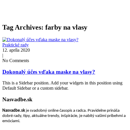
Tag Archives: farby na vlasy
Praktické rady
12. apríla 2020
|
No Comments
Dokonalý účes vďaka maske na vlasy?
This is a Sidebar position. Add your widgets in this position using
Default Sidebar or a custom sidebar.
Nasvadbe.sk
Nasvadbe.sk
je svadobný online časopis a radca. Pravidelne prináša
dobré rady, tipy, aktuálne trendy, inšpirácie, je nabitý vašimi príbehmi a
emóciami.