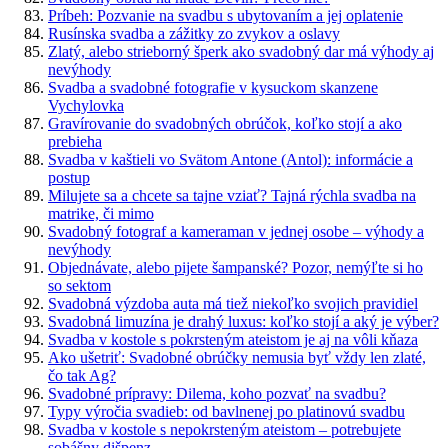
Príbeh: Pozvanie na svadbu s ubytovaním a jej oplatenie
Rusínska svadba a zážitky zo zvykov a oslavy
Zlatý, alebo strieborný šperk ako svadobný dar má výhody aj
nevýhody
Svadba a svadobné fotografie v kysuckom skanzene
Vychylovka
Gravírovanie do svadobných obrúčok, koľko stojí a ako
prebieha
Svadba v kaštieli vo Svätom Antone (Antol): informácie a
postup
Milujete sa a chcete sa tajne vziať? Tajná rýchla svadba na
matrike, či mimo
Svadobný fotograf a kameraman v jednej osobe – výhody a
nevýhody
Objednávate, alebo pijete šampanské? Pozor, nemýľte si ho
so sektom
Svadobná výzdoba auta má tiež niekoľko svojich pravidiel
Svadobná limuzína je drahý luxus: koľko stojí a aký je výber?
Svadba v kostole s pokrsteným ateistom je aj na vôli kňaza
Ako ušetriť: Svadobné obrúčky nemusia byť vždy len zlaté,
čo tak Ag?
Svadobné prípravy: Dilema, koho pozvať na svadbu?
Typy výročia svadieb: od bavlnenej po platinovú svadbu
Svadba v kostole s nepokrsteným ateistom – potrebujete
sobášny dišpenz