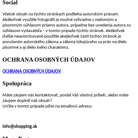
Social
Všetok obsah na týchto stránkach podlieha autorským právam.
Akékoľvek využitie fotografii je možné výhradne s vedomým a
písomným súhlasom priamo autora, prípadne bez uvedenia autora so
súhlasom vydavateľa – v tomto prípade týchto stránok. Akékoľvek
ďalšie neautorizované použitie akejkoľvek časti týchto stránok je
porušením autorského zákona a zákona týkajúceho sa práv na dielo
písomné a aj dielo iného charakteru.
OCHRANA OSOBNÝCH ÚDAJOV
OCHRANA OSOBNÝCH ÚDAJOV
Spolupráca
Máte záujem nás kontaktovať, poslať Váš vlastný príbeh, alebo máte
záujem doplniť náš obsah?
Určite v tomto prípade píšte na emailovú adresu:
info@shopping.sk