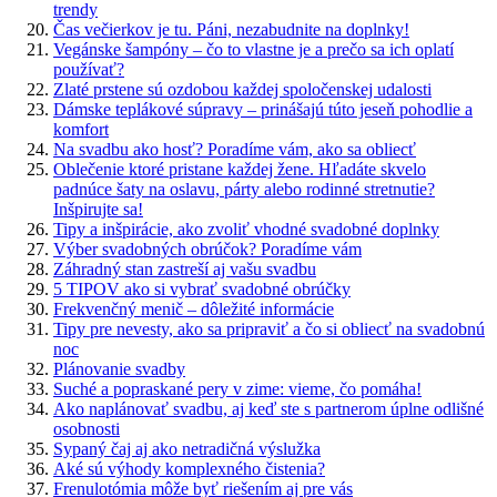
trendy
Čas večierkov je tu. Páni, nezabudnite na doplnky!
Vegánske šampóny – čo to vlastne je a prečo sa ich oplatí
používať?
Zlaté prstene sú ozdobou každej spoločenskej udalosti
Dámske teplákové súpravy – prinášajú túto jeseň pohodlie a
komfort
Na svadbu ako hosť? Poradíme vám, ako sa obliecť
Oblečenie ktoré pristane každej žene. Hľadáte skvelo
padnúce šaty na oslavu, párty alebo rodinné stretnutie?
Inšpirujte sa!
Tipy a inšpirácie, ako zvoliť vhodné svadobné doplnky
Výber svadobných obrúčok? Poradíme vám
Záhradný stan zastreší aj vašu svadbu
5 TIPOV ako si vybrať svadobné obrúčky
Frekvenčný menič – dôležité informácie
Tipy pre nevesty, ako sa pripraviť a čo si obliecť na svadobnú
noc
Plánovanie svadby
Suché a popraskané pery v zime: vieme, čo pomáha!
Ako naplánovať svadbu, aj keď ste s partnerom úplne odlišné
osobnosti
Sypaný čaj aj ako netradičná výslužka
Aké sú výhody komplexného čistenia?
Frenulotómia môže byť riešením aj pre vás