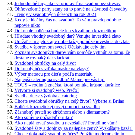
Jednoduché tipy, ako sa pripraviť na svadbu bez stresov
Ohňovzdorné party stany sú to pravé na slávnosti či svadby
Trendy v svadobných účesoch na rok 2021
Kedy je ideálny čas na svadbu? To vám pravdepodobne
nepovie nikto
Dokonale nalíčená budete len s kvalitnou kozmetikou
Hľadáte vhodný svadobný dar? Venujte investičné zlato
Udržať si majetok aj v dobe krízy pomôže investícia do zlata
Svadba v športovom svete? Očakávajte celý tím
Zoznam svadobných darov vám pomôže vyhnúť sa tomu, že
dostane rovnaký dar viackrát
Svadobné obrúčky na celý život
Dokonalý účes vďaka maske na vlasy?
Výber matracu pre dieťa podľa materiálu
Najlepší catering na svadbu? Máme pre vás tip!
TOUS – rodinná značka, ktorá ponúka krásne náušnice
Vytvorte si svadobný web. Prečo?
Svadba dnes: výzdoba a catering
Chcete svadobné obrúčky na celý život? Vyberte si Brilas
Balíček kozmetickej prvej pomoci na svadbu
Zásnubný prsteň so zirkónom alebo s diamantom?
Ako správne požiadať o ruku?
Ako naplánovať svadbu a nezošalieť? Poradíme vám!
Svadobné šaty a doplnky za najlepšie ceny? Vyskúšajte bazár!
Chcete dokonalý svadobný účes? Použite moderné clip in