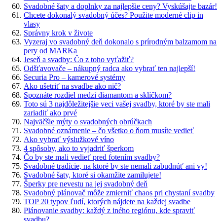
Svadobné šaty a doplnky za najlepšie ceny? Vyskúšajte bazár!
Chcete dokonalý svadobný účes? Použite moderné clip in
vlasy
Správny krok v živote
Vyzeraj vo svadobný deň dokonalo s prírodným balzamom na
pery od MARKa
Jeseň a svadby: Čo z toho vyťažiť?
Odšťavovače – nákupný radca ako vybrať ten najlepší!
Securia Pro – kamerové systémy
Ako ušetriť na svadbe ako nič?
Spoznáte rozdiel medzi diamantom a sklíčkom?
Toto sú 3 najdôležitejšie veci vašej svadby, ktoré by ste mali
zariadiť ako prvé
Najväčšie mýty o svadobných obrúčkach
Svadobné oznámenie – čo všetko o ňom musíte vedieť
Ako vybrať výslužkové víno
4 spôsoby, ako to vyjadriť šperkom
Čo by ste mali vedieť pred fotením svadby?
Svadobné tradície, na ktoré by ste nemali zabudnúť ani vy!
Svadobné šaty, ktoré si okamžite zamilujete!
Šperky pre nevestu na jej svadobný deň
Svadobný plánovač môže zmierniť chaos pri chystaní svadby
TOP 20 typov ľudí, ktorých nájdete na každej svadbe
Plánovanie svadby: každý z iného regiónu, kde spraviť
svadbu?