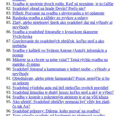
Svadba je spojenie dvoch rodín. Keď sú neznáme, je to ťažšie
Svadobný obrad na hrade Devín? Prečo nie?
Príbeh: Pozvanie na svadbu s ubytovaním a jej oplatenie
Rusínska svadba a zážitky zo zvykov a oslavy
Zlatý, alebo strieborný šperk ako svadobný dar má výhody aj
nevýhody
Svadba a svadobné fotografie v kysuckom skanzene
Vychylovka
Gravírovanie do svadobných obrúčok, koľko stojí a ako
prebieha
Svadba v kaštieli vo Svätom Antone (Antol): informácie a
postup
Milujete sa a chcete sa tajne vziať? Tajná rýchla svadba na
matrike, či mimo
Svadobný fotograf a kameraman v jednej osobe – výhody a
nevýhody
Objednávate, alebo pijete šampanské? Pozor, nemýľte si ho
so sektom
Svadobná výzdoba auta má tiež niekoľko svojich pravidiel
Svadobná limuzína je drahý luxus: koľko stojí a aký je výber?
Svadba v kostole s pokrsteným ateistom je aj na vôli kňaza
Ako ušetriť: Svadobné obrúčky nemusia byť vždy len zlaté,
čo tak Ag?
Svadobné prípravy: Dilema, koho pozvať na svadbu?
Typy výročia svadieb: od bavlnenej po platinovú svadbu