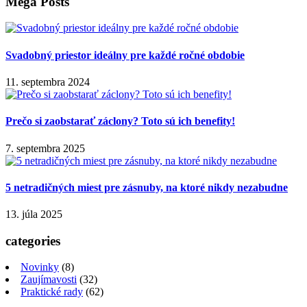
Mega Posts
Svadobný priestor ideálny pre každé ročné obdobie
11. septembra 2024
Prečo si zaobstarať záclony? Toto sú ich benefity!
7. septembra 2025
5 netradičných miest pre zásnuby, na ktoré nikdy nezabudne
13. júla 2025
categories
Novinky
(8)
Zaujímavosti
(32)
Praktické rady
(62)