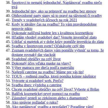
Športovci to nemajú jednoduché. Naplánovať svadbu niečo
trvá
Jednoduché tipy, ako sa pripraviť na svadbu bez stresov
Ohňovzdorné party stany sú to pravé na slávnosti či svadby
Trendy v svadobných účesoch na rok 2021
Kedy je ideálny čas na svadbu? To vám pravdepodobne
nepovie nikto
Dokonale nalíčená budete len s kvalitnou kozmetikou
Hľadáte vhodný svadobný dar? Venujte investičné zlato
Udržať si majetok aj v dobe krízy pomôže investícia do zlata
Svadba v športovom svete? Očakávajte celý tím
Zoznam svadobných darov vám pomôže vyhnúť sa tomu, že
dostane rovnaký dar viackrát
Svadobné obrúčky na celý život
Dokonalý účes vďaka maske na vlasy?
Výber matracu pre dieťa podľa materiálu
Najlepší catering na svadbu? Máme pre vás tip!
TOUS – rodinná značka, ktorá ponúka krásne náušnice
Vytvorte si svadobný web. Prečo?
Svadba dnes: výzdoba a catering
Chcete svadobné obrúčky na celý život? Vyberte si Brilas
Balíček kozmetickej prvej pomoci na svadbu
Zásnubný prsteň so zirkónom alebo s diamantom?
Ako správne požiadať o ruku?
Ako naplánovať svadbu a nezošalieť? Poradíme vám!