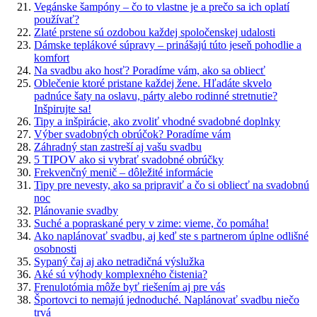
Vegánske šampóny – čo to vlastne je a prečo sa ich oplatí
používať?
Zlaté prstene sú ozdobou každej spoločenskej udalosti
Dámske teplákové súpravy – prinášajú túto jeseň pohodlie a
komfort
Na svadbu ako hosť? Poradíme vám, ako sa obliecť
Oblečenie ktoré pristane každej žene. Hľadáte skvelo
padnúce šaty na oslavu, párty alebo rodinné stretnutie?
Inšpirujte sa!
Tipy a inšpirácie, ako zvoliť vhodné svadobné doplnky
Výber svadobných obrúčok? Poradíme vám
Záhradný stan zastreší aj vašu svadbu
5 TIPOV ako si vybrať svadobné obrúčky
Frekvenčný menič – dôležité informácie
Tipy pre nevesty, ako sa pripraviť a čo si obliecť na svadobnú
noc
Plánovanie svadby
Suché a popraskané pery v zime: vieme, čo pomáha!
Ako naplánovať svadbu, aj keď ste s partnerom úplne odlišné
osobnosti
Sypaný čaj aj ako netradičná výslužka
Aké sú výhody komplexného čistenia?
Frenulotómia môže byť riešením aj pre vás
Športovci to nemajú jednoduché. Naplánovať svadbu niečo
trvá