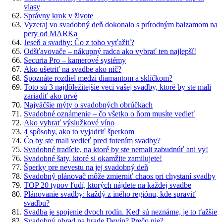
vlasy
Správny krok v živote
Vyzeraj vo svadobný deň dokonalo s prírodným balzamom na
pery od MARKa
Jeseň a svadby: Čo z toho vyťažiť?
Odšťavovače – nákupný radca ako vybrať ten najlepší!
Securia Pro – kamerové systémy
Ako ušetriť na svadbe ako nič?
Spoznáte rozdiel medzi diamantom a sklíčkom?
Toto sú 3 najdôležitejšie veci vašej svadby, ktoré by ste mali
zariadiť ako prvé
Najväčšie mýty o svadobných obrúčkach
Svadobné oznámenie – čo všetko o ňom musíte vedieť
Ako vybrať výslužkové víno
4 spôsoby, ako to vyjadriť šperkom
Čo by ste mali vedieť pred fotením svadby?
Svadobné tradície, na ktoré by ste nemali zabudnúť ani vy!
Svadobné šaty, ktoré si okamžite zamilujete!
Šperky pre nevestu na jej svadobný deň
Svadobný plánovač môže zmierniť chaos pri chystaní svadby
TOP 20 typov ľudí, ktorých nájdete na každej svadbe
Plánovanie svadby: každý z iného regiónu, kde spraviť
svadbu?
Svadba je spojenie dvoch rodín. Keď sú neznáme, je to ťažšie
Svadobný obrad na hrade Devín? Prečo nie?