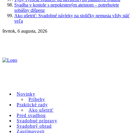
Svadba v kostole s nepokrsteným ateistom – potrebujete
sobášny dišpenz
Ako ušetriť: Svadobné návleky na stoličky nemusia vždy stáť
veľa
štvrtok, 6 augusta, 2026
Novinky
Príbehy
Praktické rady
Ako ušetriť
Pred svadbou
Svadobné prípravy
Svadobný obrad
Zaujímavosti