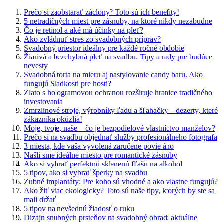
Prečo si zaobstarať záclony? Toto sú ich benefity!
5 netradičných miest pre zásnuby, na ktoré nikdy nezabudne
Čo je retinol a aké má účinky na pleť?
Ako zvládnuť stres zo svadobných príprav?
Svadobný priestor ideálny pre každé ročné obdobie
Žiarivá a bezchybná pleť na svadbu: Tipy a rady pre budúce
nevesty
Svadobná torta na mieru aj nastylovanie candy baru. Ako
fungujú Sladkosti pre hosti?
Zlato s hologramovou ochranou rozširuje hranice tradičného
investovania
Zmrzlinové stroje, výrobníky ľadu a šľahačky – dezerty, které
zákazníka okúzlia!
Moje, tvoje, naše – čo je bezpodielové vlastníctvo manželov?
Prečo si na svadbu objednať služby profesionálneho fotografa
3 miesta, kde vaša vyvolená zaručene povie áno
Našli sme ideálne miesto pre romantické zásnuby
Ako si vybrať perfektnú sklenenú fľašu na alkohol
5 tipov, ako si vybrať šperky na svadbu
Zubné implantáty: Pre koho sú vhodné a ako vlastne fungujú?
Ako žiť viac ekologicky? Toto sú naše tipy, ktorých by ste sa
mali držať
5 tipov na nevšednú žiadosť o ruku
Dizajn snubných prsteňov na svadobný obrad: aktuálne