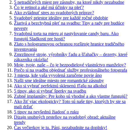
5 netradičných miest pre zásnuby, na ktoré nikdy nezabudne
Čo je retinol a aké má účinky na pleť?
Ako zvládnuť stres zo svadobných príprav?
Svadobný priestor ideálny pre každé ročné obdobie
Žiarivá a bezchybná pleť na svadbu: Tipy a rady pre budúce
nevesty
Svadobná torta na mieru aj nastylovanie candy baru. Ako
fungujú Sladkosti pre hosti?
Zlato s hologramovou ochranou rozširuje hranice tradičného
investovania
Zmrzlinové stroje, výrobníky ľadu a šľahačky – dezerty, které
zákazníka okúzlia!
Moje, tvoje, naše – čo je bezpodielové vlastníctvo manželov?
Prečo si na svadbu objednať služby profesionálneho fotografa
3 miesta, kde vaša vyvolená zaručene povie áno
Našli sme ideálne miesto pre romantické zásnuby
Ako si vybrať perfektnú sklenenú fľašu na alkohol
5 tipov, ako si vybrať šperky na svadbu
Zubné implantáty: Pre koho sú vhodné a ako vlastne fungujú?
Ako žiť viac ekologicky? Toto sú naše tipy, ktorých by ste sa
mali držať
5 tipov na nevšednú žiadosť o ruku
Dizajn snubných prsteňov na svadobný obrad: aktuálne
trendy
Čas večierkov je tu. Páni, nezabudnite na doplnky!