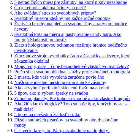
5 netradičných miest pre zásnuby, na ktoré nikdy nezabudne
Čo je retinol a aké má účinky na pleť?
Ako zvládnuť stres zo svadobných príprav?
Svadobný priestor ideálny pre každé ročné obdobie
Žiarivá a bezchybná pleť na svadbu: Tipy a rady pre budúce
nevesty
Svadobná torta na mieru aj nastylovanie candy baru. Ako
fungujú Sladkosti pre hosti?
Zlato s hologramovou ochranou rozširuje hranice tradičného
investovania
Zmrzlinové stroje, výrobníky ľadu a šľahačky – dezerty, které
zákazníka okúzlia!
Moje, tvoje, naše – čo je bezpodielové vlastníctvo manželov?
Prečo si na svadbu objednať služby profesionálneho fotografa
3 miesta, kde vaša vyvolená zaručene povie áno
Našli sme ideálne miesto pre romantické zásnuby
Ako si vybrať perfektnú sklenenú fľašu na alkohol
5 tipov, ako si vybrať šperky na svadbu
Zubné implantáty: Pre koho sú vhodné a ako vlastne fungujú?
Ako žiť viac ekologicky? Toto sú naše tipy, ktorých by ste sa
mali držať
5 tipov na nevšednú žiadosť o ruku
Dizajn snubných prsteňov na svadobný obrad: aktuálne
trendy
Čas večierkov je tu. Páni, nezabudnite na doplnky!