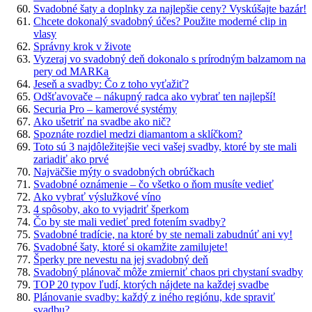
Svadobné šaty a doplnky za najlepšie ceny? Vyskúšajte bazár!
Chcete dokonalý svadobný účes? Použite moderné clip in
vlasy
Správny krok v živote
Vyzeraj vo svadobný deň dokonalo s prírodným balzamom na
pery od MARKa
Jeseň a svadby: Čo z toho vyťažiť?
Odšťavovače – nákupný radca ako vybrať ten najlepší!
Securia Pro – kamerové systémy
Ako ušetriť na svadbe ako nič?
Spoznáte rozdiel medzi diamantom a sklíčkom?
Toto sú 3 najdôležitejšie veci vašej svadby, ktoré by ste mali
zariadiť ako prvé
Najväčšie mýty o svadobných obrúčkach
Svadobné oznámenie – čo všetko o ňom musíte vedieť
Ako vybrať výslužkové víno
4 spôsoby, ako to vyjadriť šperkom
Čo by ste mali vedieť pred fotením svadby?
Svadobné tradície, na ktoré by ste nemali zabudnúť ani vy!
Svadobné šaty, ktoré si okamžite zamilujete!
Šperky pre nevestu na jej svadobný deň
Svadobný plánovač môže zmierniť chaos pri chystaní svadby
TOP 20 typov ľudí, ktorých nájdete na každej svadbe
Plánovanie svadby: každý z iného regiónu, kde spraviť
svadbu?