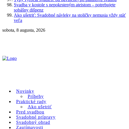
Svadba v kostole s nepokrsteným ateistom – potrebujete
sobášny dišpenz
Ako ušetriť: Svadobné návleky na stoličky nemusia vždy stáť
veľa
sobota, 8 augusta, 2026
Novinky
Príbehy
Praktické rady
Ako ušetriť
Pred svadbou
Svadobné prípravy
Svadobný obrad
Zaujímavosti