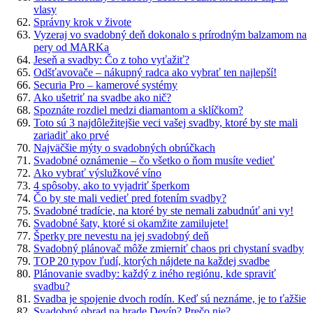
vlasy
Správny krok v živote
Vyzeraj vo svadobný deň dokonalo s prírodným balzamom na
pery od MARKa
Jeseň a svadby: Čo z toho vyťažiť?
Odšťavovače – nákupný radca ako vybrať ten najlepší!
Securia Pro – kamerové systémy
Ako ušetriť na svadbe ako nič?
Spoznáte rozdiel medzi diamantom a sklíčkom?
Toto sú 3 najdôležitejšie veci vašej svadby, ktoré by ste mali
zariadiť ako prvé
Najväčšie mýty o svadobných obrúčkach
Svadobné oznámenie – čo všetko o ňom musíte vedieť
Ako vybrať výslužkové víno
4 spôsoby, ako to vyjadriť šperkom
Čo by ste mali vedieť pred fotením svadby?
Svadobné tradície, na ktoré by ste nemali zabudnúť ani vy!
Svadobné šaty, ktoré si okamžite zamilujete!
Šperky pre nevestu na jej svadobný deň
Svadobný plánovač môže zmierniť chaos pri chystaní svadby
TOP 20 typov ľudí, ktorých nájdete na každej svadbe
Plánovanie svadby: každý z iného regiónu, kde spraviť
svadbu?
Svadba je spojenie dvoch rodín. Keď sú neznáme, je to ťažšie
Svadobný obrad na hrade Devín? Prečo nie?