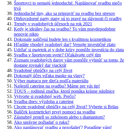
Športovci to nemajú jednoduché. Naplánovať svadbu niečo
trvá
Jednoduché tipy, ako sa pripraviť na svadbu bez stresov
Ohňovzdorné party stany sú to pravé na slávnosti či svadby
Trendy v svadobných účesoch na rok 2021
Kedy je ideálny čas na svadbu? To vám pravdepodobne
nepovie nikto
Dokonale nalíčená budete len s kvalitnou kozmetikou
Hľadáte vhodný svadobný dar? Venujte investičné zlato
Udržať si majetok aj v dobe krízy pomôže investícia do zlata
Svadba v športovom svete? Očakávajte celý tím
Zoznam svadobných darov vám pomôže vyhnúť sa tomu, že
dostane rovnaký dar viackrát
Svadobné obrúčky na celý život
Dokonalý účes vďaka maske na vlasy?
Výber matracu pre dieťa podľa materiálu
Najlepší catering na svadbu? Máme pre vás tip!
TOUS – rodinná značka, ktorá ponúka krásne náušnice
Vytvorte si svadobný web. Prečo?
Svadba dnes: výzdoba a catering
Chcete svadobné obrúčky na celý život? Vyberte si Brilas
Balíček kozmetickej prvej pomoci na svadbu
Zásnubný prsteň so zirkónom alebo s diamantom?
Ako správne požiadať o ruku?
Ako naplánovať svadbu a nezošalieť? Poradíme vám!