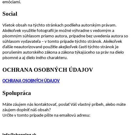
emóciami.
Social
Všetok obsah na týchto stránkach podlieha autorským právam.
Akékoľvek využitie fotografii je možné výhradne s vedomým a
písomným súhlasom priamo autora, prípadne bez uvedenia autora so
súhlasom vydavateľa – v tomto prípade týchto stránok. Akékoľvek
ďalšie neautorizované použitie akejkoľvek časti týchto stránok je
porušením autorského zákona a zákona týkajúceho sa práv na dielo
písomné a aj dielo iného charakteru.
OCHRANA OSOBNÝCH ÚDAJOV
OCHRANA OSOBNÝCH ÚDAJOV
Spolupráca
Máte záujem nás kontaktovať, poslať Váš vlastný príbeh, alebo máte
záujem doplniť náš obsah?
Určite v tomto prípade píšte na emailovú adresu: