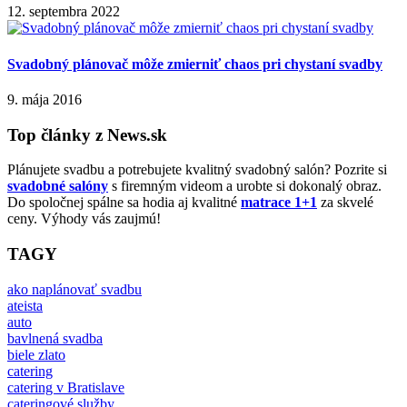
12. septembra 2022
Svadobný plánovač môže zmierniť chaos pri chystaní svadby
9. mája 2016
Top články z News.sk
Plánujete svadbu a potrebujete kvalitný svadobný salón? Pozrite si
svadobné salóny
s firemným videom a urobte si dokonalý obraz.
Do spoločnej spálne sa hodia aj kvalitné
matrace 1+1
za skvelé
ceny. Výhody vás zaujmú!
TAGY
ako naplánovať svadbu
ateista
auto
bavlnená svadba
biele zlato
catering
catering v Bratislave
cateringové služby