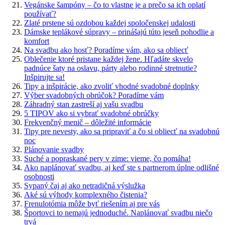
Vegánske šampóny – čo to vlastne je a prečo sa ich oplatí
používať?
Zlaté prstene sú ozdobou každej spoločenskej udalosti
Dámske teplákové súpravy – prinášajú túto jeseň pohodlie a
komfort
Na svadbu ako hosť? Poradíme vám, ako sa obliecť
Oblečenie ktoré pristane každej žene. Hľadáte skvelo
padnúce šaty na oslavu, párty alebo rodinné stretnutie?
Inšpirujte sa!
Tipy a inšpirácie, ako zvoliť vhodné svadobné doplnky
Výber svadobných obrúčok? Poradíme vám
Záhradný stan zastreší aj vašu svadbu
5 TIPOV ako si vybrať svadobné obrúčky
Frekvenčný menič – dôležité informácie
Tipy pre nevesty, ako sa pripraviť a čo si obliecť na svadobnú
noc
Plánovanie svadby
Suché a popraskané pery v zime: vieme, čo pomáha!
Ako naplánovať svadbu, aj keď ste s partnerom úplne odlišné
osobnosti
Sypaný čaj aj ako netradičná výslužka
Aké sú výhody komplexného čistenia?
Frenulotómia môže byť riešením aj pre vás
Športovci to nemajú jednoduché. Naplánovať svadbu niečo
trvá