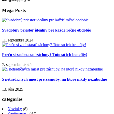
info@shopping.sk
Mega Posts
Svadobný priestor ideálny pre každé ročné obdobie
11. septembra 2024
Prečo si zaobstarať záclony? Toto sú ich benefity!
7. septembra 2025
5 netradičných miest pre zásnuby, na ktoré nikdy nezabudne
13. júla 2025
categories
Novinky
(8)
Zaujímavosti
(32)