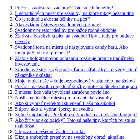
Prečo si zaobstarať záclony? Toto sú ich benefity!
5 netradičných miest pre zásnuby, na ktoré nikdy nezabudne
Čo je retinol a aké má účinky na pleť?
Ako zvládnuť stres zo svadobných príprav?
Svadobný priestor ideálny pre každé ročné obdobie
Žiarivá a bezchybná pleť na svadbu: Tipy a rady pre budúce
nevesty
Svadobná torta na mieru aj nastylovanie candy baru. Ako
fungujú Sladkosti pre hosti?
Zlato s hologramovou ochranou rozširuje hranice tradičného
investovania
Zmrzlinové stroje, výrobníky ľadu a šľahačky – dezerty, které
zákazníka okúzlia!
Moje, tvoje, naše – čo je bezpodielové vlastníctvo manželov?
Prečo si na svadbu objednať služby profesionálneho fotografa
3 miesta, kde vaša vyvolená zaručene povie áno
Našli sme ideálne miesto pre romantické zásnuby
Ako si vybrať perfektnú sklenenú fľašu na alkohol
5 tipov, ako si vybrať šperky na svadbu
Zubné implantáty: Pre koho sú vhodné a ako vlastne fungujú?
Ako žiť viac ekologicky? Toto sú naše tipy, ktorých by ste sa
mali držať
5 tipov na nevšednú žiadosť o ruku
Dizajn snubných prsteňov na svadobný obrad: aktuálne