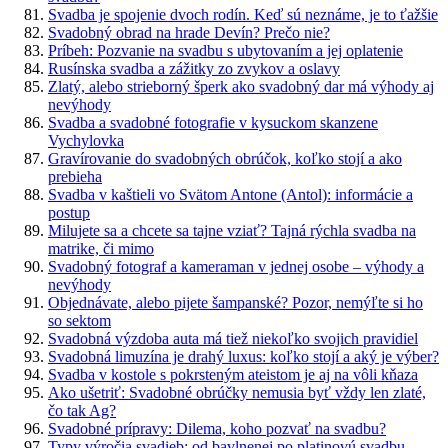
Svadba je spojenie dvoch rodín. Keď sú neznáme, je to ťažšie
Svadobný obrad na hrade Devín? Prečo nie?
Príbeh: Pozvanie na svadbu s ubytovaním a jej oplatenie
Rusínska svadba a zážitky zo zvykov a oslavy
Zlatý, alebo strieborný šperk ako svadobný dar má výhody aj
nevýhody
Svadba a svadobné fotografie v kysuckom skanzene
Vychylovka
Gravírovanie do svadobných obrúčok, koľko stojí a ako
prebieha
Svadba v kaštieli vo Svätom Antone (Antol): informácie a
postup
Milujete sa a chcete sa tajne vziať? Tajná rýchla svadba na
matrike, či mimo
Svadobný fotograf a kameraman v jednej osobe – výhody a
nevýhody
Objednávate, alebo pijete šampanské? Pozor, nemýľte si ho
so sektom
Svadobná výzdoba auta má tiež niekoľko svojich pravidiel
Svadobná limuzína je drahý luxus: koľko stojí a aký je výber?
Svadba v kostole s pokrsteným ateistom je aj na vôli kňaza
Ako ušetriť: Svadobné obrúčky nemusia byť vždy len zlaté,
čo tak Ag?
Svadobné prípravy: Dilema, koho pozvať na svadbu?
Typy výročia svadieb: od bavlnenej po platinovú svadbu