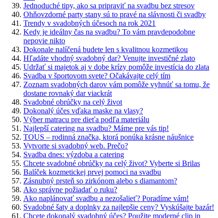
Jednoduché tipy, ako sa pripraviť na svadbu bez stresov
Ohňovzdorné party stany sú to pravé na slávnosti či svadby
Trendy v svadobných účesoch na rok 2021
Kedy je ideálny čas na svadbu? To vám pravdepodobne
nepovie nikto
Dokonale nalíčená budete len s kvalitnou kozmetikou
Hľadáte vhodný svadobný dar? Venujte investičné zlato
Udržať si majetok aj v dobe krízy pomôže investícia do zlata
Svadba v športovom svete? Očakávajte celý tím
Zoznam svadobných darov vám pomôže vyhnúť sa tomu, že
dostane rovnaký dar viackrát
Svadobné obrúčky na celý život
Dokonalý účes vďaka maske na vlasy?
Výber matracu pre dieťa podľa materiálu
Najlepší catering na svadbu? Máme pre vás tip!
TOUS – rodinná značka, ktorá ponúka krásne náušnice
Vytvorte si svadobný web. Prečo?
Svadba dnes: výzdoba a catering
Chcete svadobné obrúčky na celý život? Vyberte si Brilas
Balíček kozmetickej prvej pomoci na svadbu
Zásnubný prsteň so zirkónom alebo s diamantom?
Ako správne požiadať o ruku?
Ako naplánovať svadbu a nezošalieť? Poradíme vám!
Svadobné šaty a doplnky za najlepšie ceny? Vyskúšajte bazár!
Chcete dokonalý svadobný účes? Použite moderné clip in