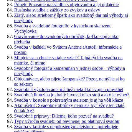
Príbeh: Pozvanie na svadbu s ubytovaním a jej oplatenie
Rusínska svadba a zážitky zo zvykov a oslavy
Zlatý, alebo strieborný šperk ako svadobný dar má výhody aj
nevýhody
Svadba a svadobné fotografie v kysuckom skanzene
Vychylovka
Gravírovanie do svadobných obrúčok, koľko stojí a ako
prebieha
Svadba v kaštieli vo Svätom Antone (Antol): informácie a
postup
Milujete sa a chcete sa tajne vziať? Tajná rýchla svadba na
matrike, či mimo
Svadobný fotograf a kameraman v jednej osobe – výhody a
nevýhody
Objednávate, alebo pijete šampanské? Pozor, nemýľte si ho
so sektom
Svadobná výzdoba auta má tiež niekoľko svojich pravidiel
Svadobná limuzína je drahý luxus: koľko stojí a aký je výber?
Svadba v kostole s pokrsteným ateistom je aj na vôli kňaza
Ako ušetriť: Svadobné obrúčky nemusia byť vždy len zlaté,
čo tak Ag?
Svadobné prípravy: Dilema, koho pozvať na svadbu?
Typy výročia svadieb: od bavlnenej po platinovú svadbu
Svadba v kostole s nepokrsteným ateistom – potrebujete
sobášny dišpenz