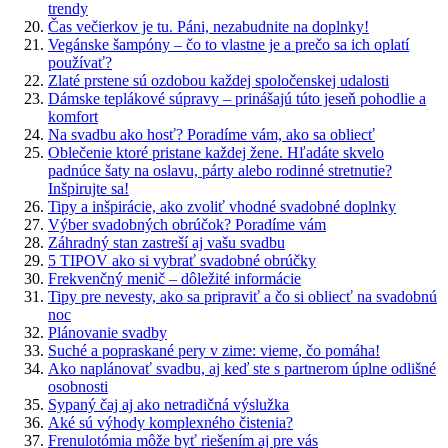
trendy
Čas večierkov je tu. Páni, nezabudnite na doplnky!
Vegánske šampóny – čo to vlastne je a prečo sa ich oplatí
používať?
Zlaté prstene sú ozdobou každej spoločenskej udalosti
Dámske teplákové súpravy – prinášajú túto jeseň pohodlie a
komfort
Na svadbu ako hosť? Poradíme vám, ako sa obliecť
Oblečenie ktoré pristane každej žene. Hľadáte skvelo
padnúce šaty na oslavu, párty alebo rodinné stretnutie?
Inšpirujte sa!
Tipy a inšpirácie, ako zvoliť vhodné svadobné doplnky
Výber svadobných obrúčok? Poradíme vám
Záhradný stan zastreší aj vašu svadbu
5 TIPOV ako si vybrať svadobné obrúčky
Frekvenčný menič – dôležité informácie
Tipy pre nevesty, ako sa pripraviť a čo si obliecť na svadobnú
noc
Plánovanie svadby
Suché a popraskané pery v zime: vieme, čo pomáha!
Ako naplánovať svadbu, aj keď ste s partnerom úplne odlišné
osobnosti
Sypaný čaj aj ako netradičná výslužka
Aké sú výhody komplexného čistenia?
Frenulotómia môže byť riešením aj pre vás