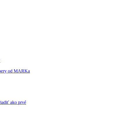
y
a pery od MARKa
riadiť ako prvé