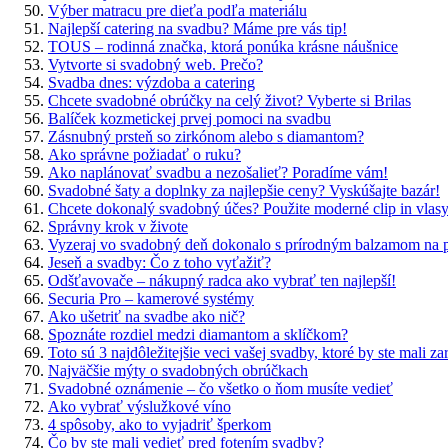
Výber matracu pre dieťa podľa materiálu
Najlepší catering na svadbu? Máme pre vás tip!
TOUS – rodinná značka, ktorá ponúka krásne náušnice
Vytvorte si svadobný web. Prečo?
Svadba dnes: výzdoba a catering
Chcete svadobné obrúčky na celý život? Vyberte si Brilas
Balíček kozmetickej prvej pomoci na svadbu
Zásnubný prsteň so zirkónom alebo s diamantom?
Ako správne požiadať o ruku?
Ako naplánovať svadbu a nezošalieť? Poradíme vám!
Svadobné šaty a doplnky za najlepšie ceny? Vyskúšajte bazár!
Chcete dokonalý svadobný účes? Použite moderné clip in vlas
Správny krok v živote
Vyzeraj vo svadobný deň dokonalo s prírodným balzamom n
Jeseň a svadby: Čo z toho vyťažiť?
Odšťavovače – nákupný radca ako vybrať ten najlepší!
Securia Pro – kamerové systémy
Ako ušetriť na svadbe ako nič?
Spoznáte rozdiel medzi diamantom a sklíčkom?
Toto sú 3 najdôležitejšie veci vašej svadby, ktoré by ste mali za
Najväčšie mýty o svadobných obrúčkach
Svadobné oznámenie – čo všetko o ňom musíte vedieť
Ako vybrať výslužkové víno
4 spôsoby, ako to vyjadriť šperkom
Čo by ste mali vedieť pred fotením svadby?