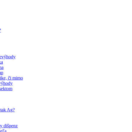
?
nevýhody
ka
ha
up
rike, či mimo
evýhody
 sektom
 tak Ag?
ny dišpenz
veľa