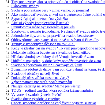
Tipy pre nevesty, ako sa pripraviť a čo si obliecť na svadobnú 
Plánovanie svadby
Suché a popraskané pery v zime: vieme, čo pomáha!
Ako naplánovať svadbu, aj keď ste s partnerom úplne odlišné o
Sypaný čaj aj ako netradičná výslužka
Aké sú výhody komplexného čistenia?
Frenulotómia môže byť riešením aj pre vás
Športovci to nemajú jednoduché. Naplánovať svadbu niečo trv
Jednoduché tipy, ako sa pripraviť na svadbu bez stresov
Ohňovzdorné party stany sú to pravé na slávnosti či svadby
Trendy v svadobných účesoch na rok 2021
Kedy je ideálny čas na svadbu? To vám pravdepodobne nepovi
Dokonale nalíčená budete len s kvalitnou kozmetikou
Hľadáte vhodný svadobný dar? Venujte investičné zlato
Udržať si majetok aj v dobe krízy pomôže investícia do zlata
Svadba v športovom svete? Očakávajte celý tím
Zoznam svadobných darov vám pomôže vyhnúť sa tomu, že dos
Svadobné obrúčky na celý život
Dokonalý účes vďaka maske na vlasy?
Výber matracu pre dieťa podľa materiálu
Najlepší catering na svadbu? Máme pre vás tip!
TOUS – rodinná značka, ktorá ponúka krásne náušnice
Vytvorte si svadobný web. Prečo?
Svadba dnes: výzdoba a catering
Chcete svadobné obrúčky na celý život? Vyberte si Brilas