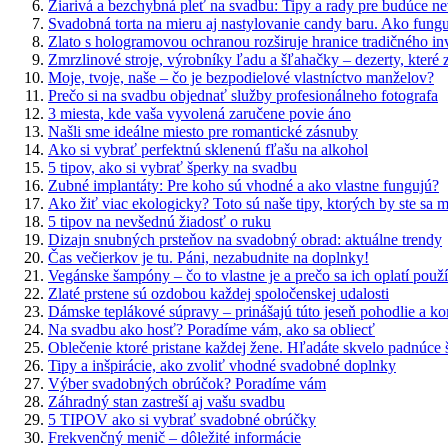
Žiarivá a bezchybná pleť na svadbu: Tipy a rady pre budúce ne
Svadobná torta na mieru aj nastylovanie candy baru. Ako funguj
Zlato s hologramovou ochranou rozširuje hranice tradičného in
Zmrzlinové stroje, výrobníky ľadu a šľahačky – dezerty, které 
Moje, tvoje, naše – čo je bezpodielové vlastníctvo manželov?
Prečo si na svadbu objednať služby profesionálneho fotografa
3 miesta, kde vaša vyvolená zaručene povie áno
Našli sme ideálne miesto pre romantické zásnuby
Ako si vybrať perfektnú sklenenú fľašu na alkohol
5 tipov, ako si vybrať šperky na svadbu
Zubné implantáty: Pre koho sú vhodné a ako vlastne fungujú?
Ako žiť viac ekologicky? Toto sú naše tipy, ktorých by ste sa m
5 tipov na nevšednú žiadosť o ruku
Dizajn snubných prsteňov na svadobný obrad: aktuálne trendy
Čas večierkov je tu. Páni, nezabudnite na doplnky!
Vegánske šampóny – čo to vlastne je a prečo sa ich oplatí použ
Zlaté prstene sú ozdobou každej spoločenskej udalosti
Dámske teplákové súpravy – prinášajú túto jeseň pohodlie a ko
Na svadbu ako hosť? Poradíme vám, ako sa obliecť
Oblečenie ktoré pristane každej žene. Hľadáte skvelo padnúce ša
Tipy a inšpirácie, ako zvoliť vhodné svadobné doplnky
Výber svadobných obrúčok? Poradíme vám
Záhradný stan zastreší aj vašu svadbu
5 TIPOV ako si vybrať svadobné obrúčky
Frekvenčný menič – dôležité informácie