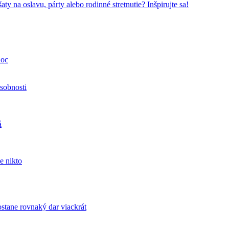
ty na oslavu, párty alebo rodinné stretnutie? Inšpirujte sa!
noc
sobnosti
á
e nikto
tane rovnaký dar viackrát