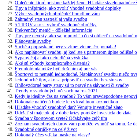
Oblečenie ktoré pristane každej žene. Hľadáte skvelo padnúce ša
Tipy a inšpirácie, ako zvoliť vhodné svadobné doplnky
Výber svadobných obrúčok? Poradíme vám
Záhradný stan zastreší aj vašu svadbu
5 TIPOV ako si vybrať svadobné obrúčky
Frekvenčný menič – dôležité informácie
Tipy pre nevesty, ako sa pripraviť a čo si obliecť na svadobnú 
Plánovanie svadby
Suché a popraskané pery v zime: vieme, čo pomáha!
Ako naplánovať svadbu, aj keď ste s partnerom úplne odlišné o
Sypaný čaj aj ako netradičná výslužka
Aké sú výhody komplexného čistenia?
Frenulotómia môže byť riešením aj pre vás
Športovci to nemajú jednoduché. Naplánovať svadbu niečo trv
Jednoduché tipy, ako sa pripraviť na svadbu bez stresov
Ohňovzdorné party stany sú to pravé na slávnosti či svadby
Trendy v svadobných účesoch na rok 2021
Kedy je ideálny čas na svadbu? To vám pravdepodobne nepovi
Dokonale nalíčená budete len s kvalitnou kozmetikou
Hľadáte vhodný svadobný dar? Venujte investičné zlato
Udržať si majetok aj v dobe krízy pomôže investícia do zlata
Svadba v športovom svete? Očakávajte celý tím
Zoznam svadobných darov vám pomôže vyhnúť sa tomu, že dos
Svadobné obrúčky na celý život
Dokonalý účes vďaka maske na vlasy?