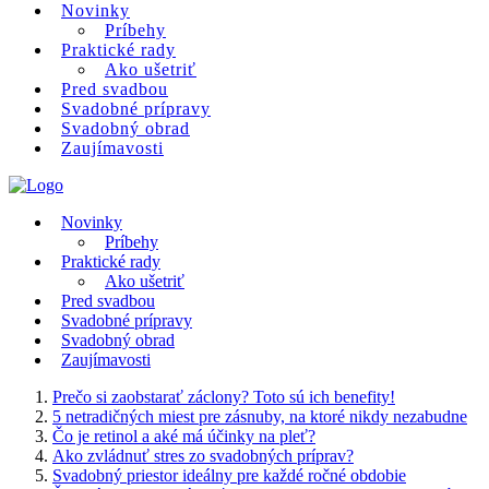
Novinky
Príbehy
Praktické rady
Ako ušetriť
Pred svadbou
Svadobné prípravy
Svadobný obrad
Zaujímavosti
Novinky
Príbehy
Praktické rady
Ako ušetriť
Pred svadbou
Svadobné prípravy
Svadobný obrad
Zaujímavosti
Prečo si zaobstarať záclony? Toto sú ich benefity!
5 netradičných miest pre zásnuby, na ktoré nikdy nezabudne
Čo je retinol a aké má účinky na pleť?
Ako zvládnuť stres zo svadobných príprav?
Svadobný priestor ideálny pre každé ročné obdobie