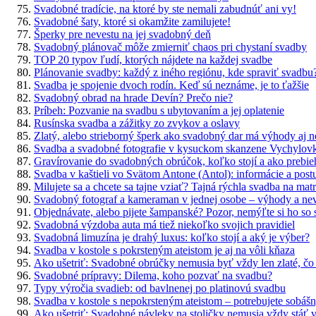
Svadobné tradície, na ktoré by ste nemali zabudnúť ani vy!
Svadobné šaty, ktoré si okamžite zamilujete!
Šperky pre nevestu na jej svadobný deň
Svadobný plánovač môže zmierniť chaos pri chystaní svadby
TOP 20 typov ľudí, ktorých nájdete na každej svadbe
Plánovanie svadby: každý z iného regiónu, kde spraviť svadbu
Svadba je spojenie dvoch rodín. Keď sú neznáme, je to ťažšie
Svadobný obrad na hrade Devín? Prečo nie?
Príbeh: Pozvanie na svadbu s ubytovaním a jej oplatenie
Rusínska svadba a zážitky zo zvykov a oslavy
Zlatý, alebo strieborný šperk ako svadobný dar má výhody aj 
Svadba a svadobné fotografie v kysuckom skanzene Vychylov
Gravírovanie do svadobných obrúčok, koľko stojí a ako prebie
Svadba v kaštieli vo Svätom Antone (Antol): informácie a post
Milujete sa a chcete sa tajne vziať? Tajná rýchla svadba na mat
Svadobný fotograf a kameraman v jednej osobe – výhody a n
Objednávate, alebo pijete šampanské? Pozor, nemýľte si ho so
Svadobná výzdoba auta má tiež niekoľko svojich pravidiel
Svadobná limuzína je drahý luxus: koľko stojí a aký je výber?
Svadba v kostole s pokrsteným ateistom je aj na vôli kňaza
Ako ušetriť: Svadobné obrúčky nemusia byť vždy len zlaté, čo
Svadobné prípravy: Dilema, koho pozvať na svadbu?
Typy výročia svadieb: od bavlnenej po platinovú svadbu
Svadba v kostole s nepokrsteným ateistom – potrebujete sobáš
Ako ušetriť: Svadobné návleky na stoličky nemusia vždy stáť 