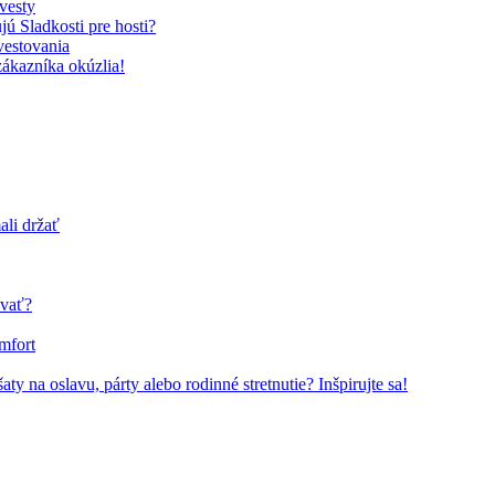
vesty
ú Sladkosti pre hosti?
vestovania
zákazníka okúzlia!
ali držať
ívať?
mfort
ty na oslavu, párty alebo rodinné stretnutie? Inšpirujte sa!