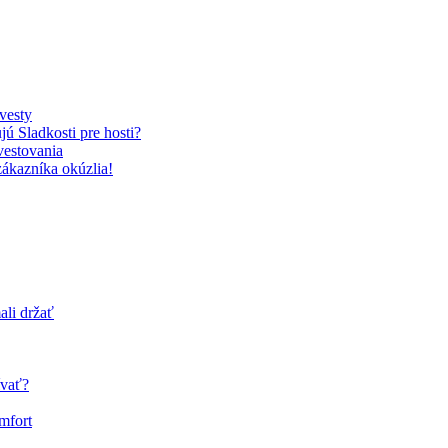
vesty
ú Sladkosti pre hosti?
vestovania
zákazníka okúzlia!
ali držať
ívať?
mfort