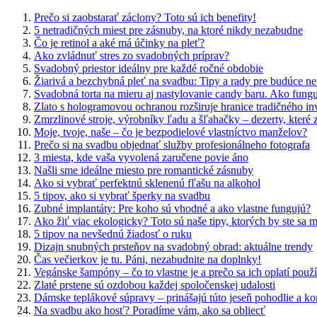
Prečo si zaobstarať záclony? Toto sú ich benefity!
5 netradičných miest pre zásnuby, na ktoré nikdy nezabudne
Čo je retinol a aké má účinky na pleť?
Ako zvládnuť stres zo svadobných príprav?
Svadobný priestor ideálny pre každé ročné obdobie
Žiarivá a bezchybná pleť na svadbu: Tipy a rady pre budúce ne
Svadobná torta na mieru aj nastylovanie candy baru. Ako funguj
Zlato s hologramovou ochranou rozširuje hranice tradičného in
Zmrzlinové stroje, výrobníky ľadu a šľahačky – dezerty, které 
Moje, tvoje, naše – čo je bezpodielové vlastníctvo manželov?
Prečo si na svadbu objednať služby profesionálneho fotografa
3 miesta, kde vaša vyvolená zaručene povie áno
Našli sme ideálne miesto pre romantické zásnuby
Ako si vybrať perfektnú sklenenú fľašu na alkohol
5 tipov, ako si vybrať šperky na svadbu
Zubné implantáty: Pre koho sú vhodné a ako vlastne fungujú?
Ako žiť viac ekologicky? Toto sú naše tipy, ktorých by ste sa m
5 tipov na nevšednú žiadosť o ruku
Dizajn snubných prsteňov na svadobný obrad: aktuálne trendy
Čas večierkov je tu. Páni, nezabudnite na doplnky!
Vegánske šampóny – čo to vlastne je a prečo sa ich oplatí použ
Zlaté prstene sú ozdobou každej spoločenskej udalosti
Dámske teplákové súpravy – prinášajú túto jeseň pohodlie a ko
Na svadbu ako hosť? Poradíme vám, ako sa obliecť