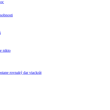
noc
sobnosti
á
e nikto
tane rovnaký dar viackrát