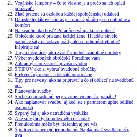
Vegánske šampóny – čo to vlastne je a prečo sa ich oplatí
používať?
Zlaté prstene sú ozdobou každej spoločenskej udalosti
Dámske teplákové súpravy – prinášajú túto jeseň pohodlie a
komfort
Na svadbu ako hosť? Poradíme vám, ako sa obliecť
Oblečenie ktoré pristane každej žene. Hľadáte skvelo
padnúce šaty na oslavu, párty alebo rodinné stretnutie?
Inšpirujte sa!
Tipy a inšpirácie, ako zvoliť vhodné svadobné doplnky
Výber svadobných obrúčok? Poradíme vám
Záhradný stan zastreší aj vašu svadbu
5 TIPOV ako si vybrať svadobné obrúčky
Frekvenčný menič – dôležité informácie
Tipy pre nevesty, ako sa pripraviť a čo si obliecť na svadobnú
noc
Plánovanie svadby
Suché a popraskané pery v zime: vieme, čo pomáha!
Ako naplánovať svadbu, aj keď ste s partnerom úplne odlišné
osobnosti
Sypaný čaj aj ako netradičná výslužka
Aké sú výhody komplexného čistenia?
Frenulotómia môže byť riešením aj pre vás
Športovci to nemajú jednoduché. Naplánovať svadbu niečo
trvá