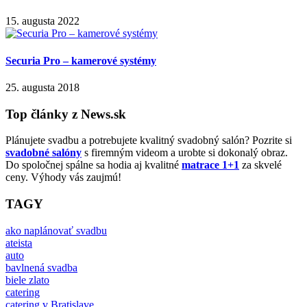
15. augusta 2022
Securia Pro – kamerové systémy
25. augusta 2018
Top články z News.sk
Plánujete svadbu a potrebujete kvalitný svadobný salón? Pozrite si
svadobné salóny
s firemným videom a urobte si dokonalý obraz.
Do spoločnej spálne sa hodia aj kvalitné
matrace 1+1
za skvelé
ceny. Výhody vás zaujmú!
TAGY
ako naplánovať svadbu
ateista
auto
bavlnená svadba
biele zlato
catering
catering v Bratislave