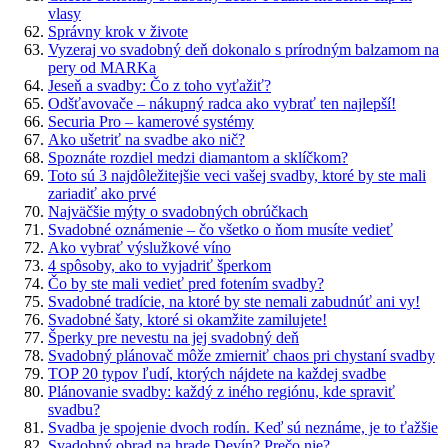
vlasy
Správny krok v živote
Vyzeraj vo svadobný deň dokonalo s prírodným balzamom na
pery od MARKa
Jeseň a svadby: Čo z toho vyťažiť?
Odšťavovače – nákupný radca ako vybrať ten najlepší!
Securia Pro – kamerové systémy
Ako ušetriť na svadbe ako nič?
Spoznáte rozdiel medzi diamantom a sklíčkom?
Toto sú 3 najdôležitejšie veci vašej svadby, ktoré by ste mali
zariadiť ako prvé
Najväčšie mýty o svadobných obrúčkach
Svadobné oznámenie – čo všetko o ňom musíte vedieť
Ako vybrať výslužkové víno
4 spôsoby, ako to vyjadriť šperkom
Čo by ste mali vedieť pred fotením svadby?
Svadobné tradície, na ktoré by ste nemali zabudnúť ani vy!
Svadobné šaty, ktoré si okamžite zamilujete!
Šperky pre nevestu na jej svadobný deň
Svadobný plánovač môže zmierniť chaos pri chystaní svadby
TOP 20 typov ľudí, ktorých nájdete na každej svadbe
Plánovanie svadby: každý z iného regiónu, kde spraviť
svadbu?
Svadba je spojenie dvoch rodín. Keď sú neznáme, je to ťažšie
Svadobný obrad na hrade Devín? Prečo nie?