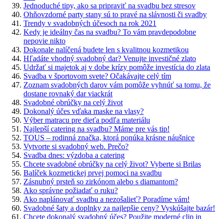
Jednoduché tipy, ako sa pripraviť na svadbu bez stresov
Ohňovzdorné party stany sú to pravé na slávnosti či svadby
Trendy v svadobných účesoch na rok 2021
Kedy je ideálny čas na svadbu? To vám pravdepodobne
nepovie nikto
Dokonale nalíčená budete len s kvalitnou kozmetikou
Hľadáte vhodný svadobný dar? Venujte investičné zlato
Udržať si majetok aj v dobe krízy pomôže investícia do zlata
Svadba v športovom svete? Očakávajte celý tím
Zoznam svadobných darov vám pomôže vyhnúť sa tomu, že
dostane rovnaký dar viackrát
Svadobné obrúčky na celý život
Dokonalý účes vďaka maske na vlasy?
Výber matracu pre dieťa podľa materiálu
Najlepší catering na svadbu? Máme pre vás tip!
TOUS – rodinná značka, ktorá ponúka krásne náušnice
Vytvorte si svadobný web. Prečo?
Svadba dnes: výzdoba a catering
Chcete svadobné obrúčky na celý život? Vyberte si Brilas
Balíček kozmetickej prvej pomoci na svadbu
Zásnubný prsteň so zirkónom alebo s diamantom?
Ako správne požiadať o ruku?
Ako naplánovať svadbu a nezošalieť? Poradíme vám!
Svadobné šaty a doplnky za najlepšie ceny? Vyskúšajte bazár!
Chcete dokonalý svadobný účes? Použite moderné clip in