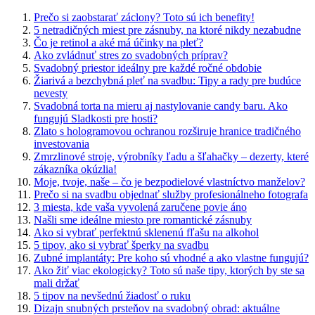
Prečo si zaobstarať záclony? Toto sú ich benefity!
5 netradičných miest pre zásnuby, na ktoré nikdy nezabudne
Čo je retinol a aké má účinky na pleť?
Ako zvládnuť stres zo svadobných príprav?
Svadobný priestor ideálny pre každé ročné obdobie
Žiarivá a bezchybná pleť na svadbu: Tipy a rady pre budúce
nevesty
Svadobná torta na mieru aj nastylovanie candy baru. Ako
fungujú Sladkosti pre hosti?
Zlato s hologramovou ochranou rozširuje hranice tradičného
investovania
Zmrzlinové stroje, výrobníky ľadu a šľahačky – dezerty, které
zákazníka okúzlia!
Moje, tvoje, naše – čo je bezpodielové vlastníctvo manželov?
Prečo si na svadbu objednať služby profesionálneho fotografa
3 miesta, kde vaša vyvolená zaručene povie áno
Našli sme ideálne miesto pre romantické zásnuby
Ako si vybrať perfektnú sklenenú fľašu na alkohol
5 tipov, ako si vybrať šperky na svadbu
Zubné implantáty: Pre koho sú vhodné a ako vlastne fungujú?
Ako žiť viac ekologicky? Toto sú naše tipy, ktorých by ste sa
mali držať
5 tipov na nevšednú žiadosť o ruku
Dizajn snubných prsteňov na svadobný obrad: aktuálne