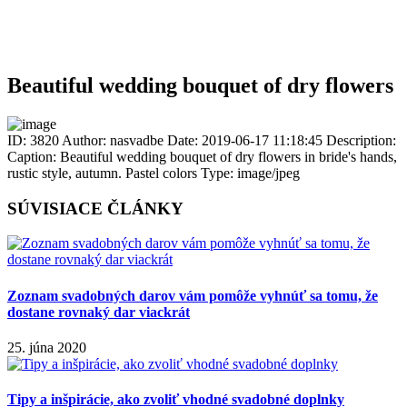
Beautiful wedding bouquet of dry flowers
ID: 3820
Author: nasvadbe
Date: 2019-06-17 11:18:45
Description:
Caption: Beautiful wedding bouquet of dry flowers in bride's hands,
rustic style, autumn. Pastel colors
Type: image/jpeg
SÚVISIACE ČLÁNKY
Zoznam svadobných darov vám pomôže vyhnúť sa tomu, že
dostane rovnaký dar viackrát
25. júna 2020
Tipy a inšpirácie, ako zvoliť vhodné svadobné doplnky