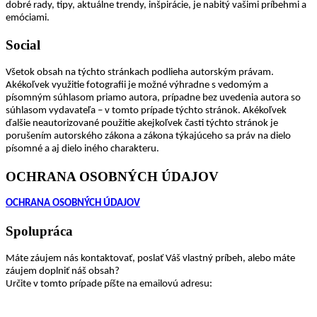
dobré rady, tipy, aktuálne trendy, inšpirácie, je nabitý vašimi príbehmi a
emóciami.
Social
Všetok obsah na týchto stránkach podlieha autorským právam.
Akékoľvek využitie fotografii je možné výhradne s vedomým a
písomným súhlasom priamo autora, prípadne bez uvedenia autora so
súhlasom vydavateľa – v tomto prípade týchto stránok. Akékoľvek
ďalšie neautorizované použitie akejkoľvek časti týchto stránok je
porušením autorského zákona a zákona týkajúceho sa práv na dielo
písomné a aj dielo iného charakteru.
OCHRANA OSOBNÝCH ÚDAJOV
OCHRANA OSOBNÝCH ÚDAJOV
Spolupráca
Máte záujem nás kontaktovať, poslať Váš vlastný príbeh, alebo máte
záujem doplniť náš obsah?
Určite v tomto prípade píšte na emailovú adresu: