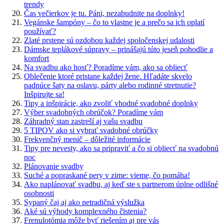
trendy
Čas večierkov je tu. Páni, nezabudnite na doplnky!
Vegánske šampóny – čo to vlastne je a prečo sa ich oplatí
používať?
Zlaté prstene sú ozdobou každej spoločenskej udalosti
Dámske teplákové súpravy – prinášajú túto jeseň pohodlie a
komfort
Na svadbu ako hosť? Poradíme vám, ako sa obliecť
Oblečenie ktoré pristane každej žene. Hľadáte skvelo
padnúce šaty na oslavu, párty alebo rodinné stretnutie?
Inšpirujte sa!
Tipy a inšpirácie, ako zvoliť vhodné svadobné doplnky
Výber svadobných obrúčok? Poradíme vám
Záhradný stan zastreší aj vašu svadbu
5 TIPOV ako si vybrať svadobné obrúčky
Frekvenčný menič – dôležité informácie
Tipy pre nevesty, ako sa pripraviť a čo si obliecť na svadobnú
noc
Plánovanie svadby
Suché a popraskané pery v zime: vieme, čo pomáha!
Ako naplánovať svadbu, aj keď ste s partnerom úplne odlišné
osobnosti
Sypaný čaj aj ako netradičná výslužka
Aké sú výhody komplexného čistenia?
Frenulotómia môže byť riešením aj pre vás