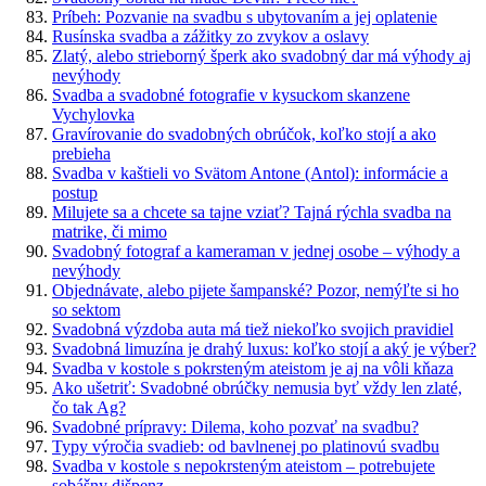
Príbeh: Pozvanie na svadbu s ubytovaním a jej oplatenie
Rusínska svadba a zážitky zo zvykov a oslavy
Zlatý, alebo strieborný šperk ako svadobný dar má výhody aj
nevýhody
Svadba a svadobné fotografie v kysuckom skanzene
Vychylovka
Gravírovanie do svadobných obrúčok, koľko stojí a ako
prebieha
Svadba v kaštieli vo Svätom Antone (Antol): informácie a
postup
Milujete sa a chcete sa tajne vziať? Tajná rýchla svadba na
matrike, či mimo
Svadobný fotograf a kameraman v jednej osobe – výhody a
nevýhody
Objednávate, alebo pijete šampanské? Pozor, nemýľte si ho
so sektom
Svadobná výzdoba auta má tiež niekoľko svojich pravidiel
Svadobná limuzína je drahý luxus: koľko stojí a aký je výber?
Svadba v kostole s pokrsteným ateistom je aj na vôli kňaza
Ako ušetriť: Svadobné obrúčky nemusia byť vždy len zlaté,
čo tak Ag?
Svadobné prípravy: Dilema, koho pozvať na svadbu?
Typy výročia svadieb: od bavlnenej po platinovú svadbu
Svadba v kostole s nepokrsteným ateistom – potrebujete
sobášny dišpenz