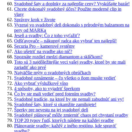
Svadobné šaty a doplnky za najlepšie ceny? Vyskúšajte bazár!
Chcete dokonalý svadobný účes? Použite moderné clip in
vlasy
Správny krok v živote
Vyzeraj vo svadobný deň dokonalo s prírodným balzamom na
pery od MARKa
Jeseň a svadby: Čo z toho vyťažiť?
Odšťavovače – nákupný radca ako vybrať ten najlepší!
Securia Pro – kamerové systémy
Ako ušetriť na svadbe ako nič?
Spoznáte rozdiel medzi diamantom a sklíčkom?
Toto sú 3 najdôležitejšie veci vašej svadby, ktoré by ste mali
zariadiť ako prvé
Najväčšie mýty o svadobných obrúčkach
Svadobné oznámenie – čo všetko o ňom musíte vedieť
Ako vybrať výslužkové víno
4 spôsoby, ako to vyjadriť šperkom
Čo by ste mali vedieť pred fotením svadby?
Svadobné tradície, na ktoré by ste nemali zabudnúť ani vy!
Svadobné šaty, ktoré si okamžite zamilujete!
Šperky pre nevestu na jej svadobný deň
Svadobný plánovač môže zmierniť chaos pri chystaní svadby
TOP 20 typov ľudí, ktorých nájdete na každej svadbe
Plánovanie svadby: každý z iného regiónu, kde spraviť
svadbu?