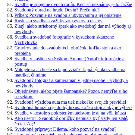
Svadba je spojenie dvoch rodín. Keď sú neznáme, je to ťažšie
Svadobný obrad na hrade Devín? Prečo nie?
Príbeh: Pozvanie na svadbu s ubytovaním a jej oplatenie
Rusínska svadba a zážitky zo zvykov a oslavy
Zlatý, alebo strieborný šperk ako svadobný dar má výhody aj
nevýhody
Svadba a svadobné fotografie v kysuckom skanzene
Vychylovka
Gravírovanie do svadobných obrúčok, koľko stojí a ako
prebieha
Svadba v kaštieli vo Svätom Antone (Antol): informácie a
postup
Milujete sa a chcete sa tajne vziať? Tajná rýchla svadba na
matrike, či mimo
Svadobný fotograf a kameraman v jednej osobe – výhody a
nevýhody
Objednávate, alebo pijete šampanské? Pozor, nemýľte si ho
so sektom
Svadobná výzdoba auta má tiež niekoľko svojich pravidiel
Svadobná limuzína je drahý luxus: koľko stojí a aký je výber?
Svadba v kostole s pokrsteným ateistom je aj na vôli kňaza
Ako ušetriť: Svadobné obrúčky nemusia byť vždy len zlaté,
čo tak Ag?
Svadobné prípravy: Dilema, koho pozvať na svadbu?
Typy výročia svadieb: od bavlnenej po platinovú svadbu