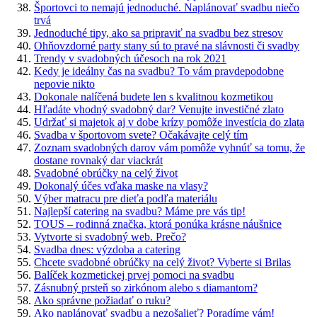
Športovci to nemajú jednoduché. Naplánovať svadbu niečo
trvá
Jednoduché tipy, ako sa pripraviť na svadbu bez stresov
Ohňovzdorné party stany sú to pravé na slávnosti či svadby
Trendy v svadobných účesoch na rok 2021
Kedy je ideálny čas na svadbu? To vám pravdepodobne
nepovie nikto
Dokonale nalíčená budete len s kvalitnou kozmetikou
Hľadáte vhodný svadobný dar? Venujte investičné zlato
Udržať si majetok aj v dobe krízy pomôže investícia do zlata
Svadba v športovom svete? Očakávajte celý tím
Zoznam svadobných darov vám pomôže vyhnúť sa tomu, že
dostane rovnaký dar viackrát
Svadobné obrúčky na celý život
Dokonalý účes vďaka maske na vlasy?
Výber matracu pre dieťa podľa materiálu
Najlepší catering na svadbu? Máme pre vás tip!
TOUS – rodinná značka, ktorá ponúka krásne náušnice
Vytvorte si svadobný web. Prečo?
Svadba dnes: výzdoba a catering
Chcete svadobné obrúčky na celý život? Vyberte si Brilas
Balíček kozmetickej prvej pomoci na svadbu
Zásnubný prsteň so zirkónom alebo s diamantom?
Ako správne požiadať o ruku?
Ako naplánovať svadbu a nezošalieť? Poradíme vám!