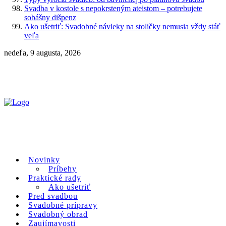
Svadba v kostole s nepokrsteným ateistom – potrebujete
sobášny dišpenz
Ako ušetriť: Svadobné návleky na stoličky nemusia vždy stáť
veľa
nedeľa, 9 augusta, 2026
Novinky
Príbehy
Praktické rady
Ako ušetriť
Pred svadbou
Svadobné prípravy
Svadobný obrad
Zaujímavosti