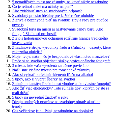
5 netradičných miest pre zásnuby, na ktoré nikdy nezabudne
Čo je retinol a aké má účinky na pleť?
Ako zvládnuť stres zo svadobných príprav?
Svadobný priestor ideálny pre každé ročné obdobie
Žiarivá a bezchybná pleť na svadbu: Tipy a rady pre budúce
nevesty
Svadobná torta na mieru aj nastylovanie candy baru. Ako
fungujú Sladkosti pre hosti?
Zlato s hologramovou ochranou rozširuje hranice tradičného
investovania
Zmrzlinové stroje, výrobníky ľadu a šľahačky – dezerty, které
zákazníka okúzlia!
Moje, tvoje, naše – čo je bezpodielové vlastníctvo manželov?
Prečo si na svadbu objednať služby profesionálneho fotografa
3 miesta, kde vaša vyvolená zaručene povie áno
Našli sme ideálne miesto pre romantické zásnuby
Ako si vybrať perfektnú sklenenú fľašu na alkohol
5 tipov, ako si vybrať šperky na svadbu
Zubné implantáty: Pre koho sú vhodné a ako vlastne fungujú?
Ako žiť viac ekologicky? Toto sú naše tipy, ktorých by ste sa
mali držať
5 tipov na nevšednú žiadosť o ruku
Dizajn snubných prsteňov na svadobný obrad: aktuálne
trendy
Čas večierkov je tu. Páni, nezabudnite na doplnky!