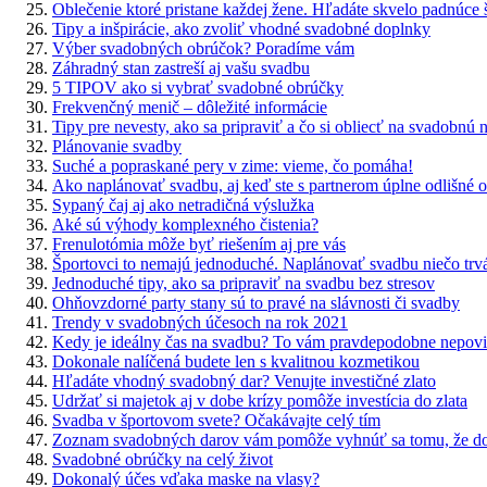
Oblečenie ktoré pristane každej žene. Hľadáte skvelo padnúce ša
Tipy a inšpirácie, ako zvoliť vhodné svadobné doplnky
Výber svadobných obrúčok? Poradíme vám
Záhradný stan zastreší aj vašu svadbu
5 TIPOV ako si vybrať svadobné obrúčky
Frekvenčný menič – dôležité informácie
Tipy pre nevesty, ako sa pripraviť a čo si obliecť na svadobnú 
Plánovanie svadby
Suché a popraskané pery v zime: vieme, čo pomáha!
Ako naplánovať svadbu, aj keď ste s partnerom úplne odlišné o
Sypaný čaj aj ako netradičná výslužka
Aké sú výhody komplexného čistenia?
Frenulotómia môže byť riešením aj pre vás
Športovci to nemajú jednoduché. Naplánovať svadbu niečo trv
Jednoduché tipy, ako sa pripraviť na svadbu bez stresov
Ohňovzdorné party stany sú to pravé na slávnosti či svadby
Trendy v svadobných účesoch na rok 2021
Kedy je ideálny čas na svadbu? To vám pravdepodobne nepovi
Dokonale nalíčená budete len s kvalitnou kozmetikou
Hľadáte vhodný svadobný dar? Venujte investičné zlato
Udržať si majetok aj v dobe krízy pomôže investícia do zlata
Svadba v športovom svete? Očakávajte celý tím
Zoznam svadobných darov vám pomôže vyhnúť sa tomu, že dos
Svadobné obrúčky na celý život
Dokonalý účes vďaka maske na vlasy?