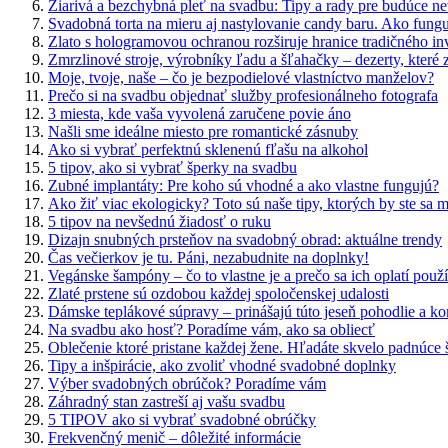
Žiarivá a bezchybná pleť na svadbu: Tipy a rady pre budúce ne
Svadobná torta na mieru aj nastylovanie candy baru. Ako funguj
Zlato s hologramovou ochranou rozširuje hranice tradičného in
Zmrzlinové stroje, výrobníky ľadu a šľahačky – dezerty, které 
Moje, tvoje, naše – čo je bezpodielové vlastníctvo manželov?
Prečo si na svadbu objednať služby profesionálneho fotografa
3 miesta, kde vaša vyvolená zaručene povie áno
Našli sme ideálne miesto pre romantické zásnuby
Ako si vybrať perfektnú sklenenú fľašu na alkohol
5 tipov, ako si vybrať šperky na svadbu
Zubné implantáty: Pre koho sú vhodné a ako vlastne fungujú?
Ako žiť viac ekologicky? Toto sú naše tipy, ktorých by ste sa m
5 tipov na nevšednú žiadosť o ruku
Dizajn snubných prsteňov na svadobný obrad: aktuálne trendy
Čas večierkov je tu. Páni, nezabudnite na doplnky!
Vegánske šampóny – čo to vlastne je a prečo sa ich oplatí použ
Zlaté prstene sú ozdobou každej spoločenskej udalosti
Dámske teplákové súpravy – prinášajú túto jeseň pohodlie a ko
Na svadbu ako hosť? Poradíme vám, ako sa obliecť
Oblečenie ktoré pristane každej žene. Hľadáte skvelo padnúce ša
Tipy a inšpirácie, ako zvoliť vhodné svadobné doplnky
Výber svadobných obrúčok? Poradíme vám
Záhradný stan zastreší aj vašu svadbu
5 TIPOV ako si vybrať svadobné obrúčky
Frekvenčný menič – dôležité informácie