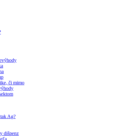
?
nevýhody
ka
ha
up
rike, či mimo
evýhody
 sektom
 tak Ag?
ny dišpenz
veľa