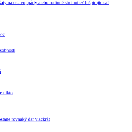
ty na oslavu, párty alebo rodinné stretnutie? Inšpirujte sa!
noc
sobnosti
á
e nikto
tane rovnaký dar viackrát