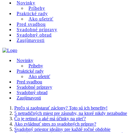
Novinky
Príbehy
Praktické rady
Ako ušetriť
Pred svadbou
Svadobné prípravy
Svadobný obrad
Zaujímavosti
Novinky
Príbehy
Praktické rady
Ako ušetriť
Pred svadbou
Svadobné prípravy
Svadobný obrad
Zaujímavosti
Prečo si zaobstarať záclony? Toto sú ich benefity!
5 netradičných miest pre zásnuby, na ktoré nikdy nezabudne
Čo je retinol a aké má účinky na pleť?
Ako zvládnuť stres zo svadobných príprav?
Svadobný priestor ideálny pre každé ročné obdobie