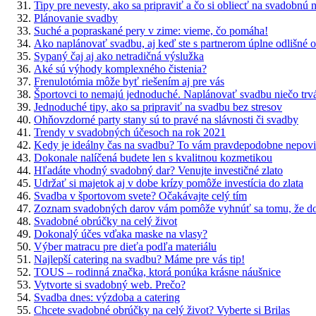
Tipy pre nevesty, ako sa pripraviť a čo si obliecť na svadobnú 
Plánovanie svadby
Suché a popraskané pery v zime: vieme, čo pomáha!
Ako naplánovať svadbu, aj keď ste s partnerom úplne odlišné o
Sypaný čaj aj ako netradičná výslužka
Aké sú výhody komplexného čistenia?
Frenulotómia môže byť riešením aj pre vás
Športovci to nemajú jednoduché. Naplánovať svadbu niečo trv
Jednoduché tipy, ako sa pripraviť na svadbu bez stresov
Ohňovzdorné party stany sú to pravé na slávnosti či svadby
Trendy v svadobných účesoch na rok 2021
Kedy je ideálny čas na svadbu? To vám pravdepodobne nepovi
Dokonale nalíčená budete len s kvalitnou kozmetikou
Hľadáte vhodný svadobný dar? Venujte investičné zlato
Udržať si majetok aj v dobe krízy pomôže investícia do zlata
Svadba v športovom svete? Očakávajte celý tím
Zoznam svadobných darov vám pomôže vyhnúť sa tomu, že dos
Svadobné obrúčky na celý život
Dokonalý účes vďaka maske na vlasy?
Výber matracu pre dieťa podľa materiálu
Najlepší catering na svadbu? Máme pre vás tip!
TOUS – rodinná značka, ktorá ponúka krásne náušnice
Vytvorte si svadobný web. Prečo?
Svadba dnes: výzdoba a catering
Chcete svadobné obrúčky na celý život? Vyberte si Brilas