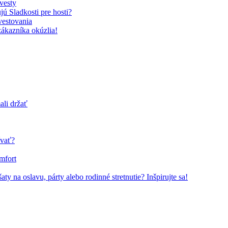
vesty
ú Sladkosti pre hosti?
vestovania
zákazníka okúzlia!
ali držať
ívať?
mfort
ty na oslavu, párty alebo rodinné stretnutie? Inšpirujte sa!