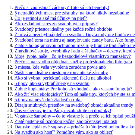
Prečo si zaobstarať záclony? Toto sú ich benefity!
5 netradičných miest pre zásnuby, na ktoré nikdy nezabudne
Čo je retinol a aké má účinky na pleť?
Ako zvládnuť stres zo svadobných príprav?
Svadobný priestor ideálny pre každé ročné obdobie
Žiarivá a bezchybná pleť na svadbu: Tipy a rady pre budúce ne
Svadobná torta na mieru aj nastylovanie candy baru. Ako funguj
Zlato s hologramovou ochranou rozširuje hranice tradičného in
Zmrzlinové stroje, výrobníky ľadu a šľahačky – dezerty, které 
Moje, tvoje, naše – čo je bezpodielové vlastníctvo manželov?
Prečo si na svadbu objednať služby profesionálneho fotografa
3 miesta, kde vaša vyvolená zaručene povie áno
Našli sme ideálne miesto pre romantické zásnuby
Ako si vybrať perfektnú sklenenú fľašu na alkohol
5 tipov, ako si vybrať šperky na svadbu
Zubné implantáty: Pre koho sú vhodné a ako vlastne fungujú?
Ako žiť viac ekologicky? Toto sú naše tipy, ktorých by ste sa m
5 tipov na nevšednú žiadosť o ruku
Dizajn snubných prsteňov na svadobný obrad: aktuálne trendy
Čas večierkov je tu. Páni, nezabudnite na doplnky!
Vegánske šampóny – čo to vlastne je a prečo sa ich oplatí použ
Zlaté prstene sú ozdobou každej spoločenskej udalosti
Dámske teplákové súpravy – prinášajú túto jeseň pohodlie a ko
Na svadbu ako hosť? Poradíme vám, ako sa obliecť