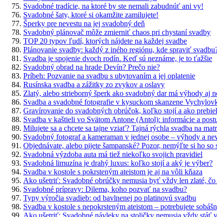
Svadobné tradície, na ktoré by ste nemali zabudnúť ani vy!
Svadobné šaty, ktoré si okamžite zamilujete!
Šperky pre nevestu na jej svadobný deň
Svadobný plánovač môže zmierniť chaos pri chystaní svadby
TOP 20 typov ľudí, ktorých nájdete na každej svadbe
Plánovanie svadby: každý z iného regiónu, kde spraviť svadbu
Svadba je spojenie dvoch rodín. Keď sú neznáme, je to ťažšie
Svadobný obrad na hrade Devín? Prečo nie?
Príbeh: Pozvanie na svadbu s ubytovaním a jej oplatenie
Rusínska svadba a zážitky zo zvykov a oslavy
Zlatý, alebo strieborný šperk ako svadobný dar má výhody aj 
Svadba a svadobné fotografie v kysuckom skanzene Vychylov
Gravírovanie do svadobných obrúčok, koľko stojí a ako prebie
Svadba v kaštieli vo Svätom Antone (Antol): informácie a post
Milujete sa a chcete sa tajne vziať? Tajná rýchla svadba na mat
Svadobný fotograf a kameraman v jednej osobe – výhody a n
Objednávate, alebo pijete šampanské? Pozor, nemýľte si ho so
Svadobná výzdoba auta má tiež niekoľko svojich pravidiel
Svadobná limuzína je drahý luxus: koľko stojí a aký je výber?
Svadba v kostole s pokrsteným ateistom je aj na vôli kňaza
Ako ušetriť: Svadobné obrúčky nemusia byť vždy len zlaté, čo
Svadobné prípravy: Dilema, koho pozvať na svadbu?
Typy výročia svadieb: od bavlnenej po platinovú svadbu
Svadba v kostole s nepokrsteným ateistom – potrebujete sobáš
Ako ušetriť: Svadobné návleky na stoličky nemusia vždy stáť 