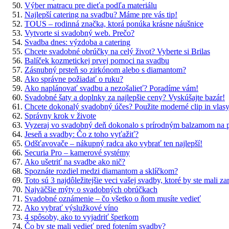
Výber matracu pre dieťa podľa materiálu
Najlepší catering na svadbu? Máme pre vás tip!
TOUS – rodinná značka, ktorá ponúka krásne náušnice
Vytvorte si svadobný web. Prečo?
Svadba dnes: výzdoba a catering
Chcete svadobné obrúčky na celý život? Vyberte si Brilas
Balíček kozmetickej prvej pomoci na svadbu
Zásnubný prsteň so zirkónom alebo s diamantom?
Ako správne požiadať o ruku?
Ako naplánovať svadbu a nezošalieť? Poradíme vám!
Svadobné šaty a doplnky za najlepšie ceny? Vyskúšajte bazár!
Chcete dokonalý svadobný účes? Použite moderné clip in vlas
Správny krok v živote
Vyzeraj vo svadobný deň dokonalo s prírodným balzamom n
Jeseň a svadby: Čo z toho vyťažiť?
Odšťavovače – nákupný radca ako vybrať ten najlepší!
Securia Pro – kamerové systémy
Ako ušetriť na svadbe ako nič?
Spoznáte rozdiel medzi diamantom a sklíčkom?
Toto sú 3 najdôležitejšie veci vašej svadby, ktoré by ste mali za
Najväčšie mýty o svadobných obrúčkach
Svadobné oznámenie – čo všetko o ňom musíte vedieť
Ako vybrať výslužkové víno
4 spôsoby, ako to vyjadriť šperkom
Čo by ste mali vedieť pred fotením svadby?