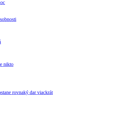
noc
sobnosti
á
e nikto
tane rovnaký dar viackrát