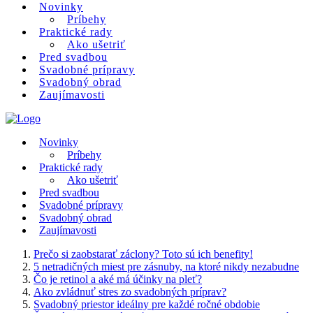
Novinky
Príbehy
Praktické rady
Ako ušetriť
Pred svadbou
Svadobné prípravy
Svadobný obrad
Zaujímavosti
Novinky
Príbehy
Praktické rady
Ako ušetriť
Pred svadbou
Svadobné prípravy
Svadobný obrad
Zaujímavosti
Prečo si zaobstarať záclony? Toto sú ich benefity!
5 netradičných miest pre zásnuby, na ktoré nikdy nezabudne
Čo je retinol a aké má účinky na pleť?
Ako zvládnuť stres zo svadobných príprav?
Svadobný priestor ideálny pre každé ročné obdobie