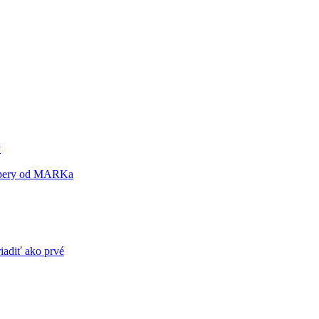
y
a pery od MARKa
riadiť ako prvé