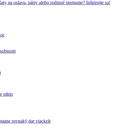
ty na oslavu, párty alebo rodinné stretnutie? Inšpirujte sa!
noc
sobnosti
á
e nikto
tane rovnaký dar viackrát