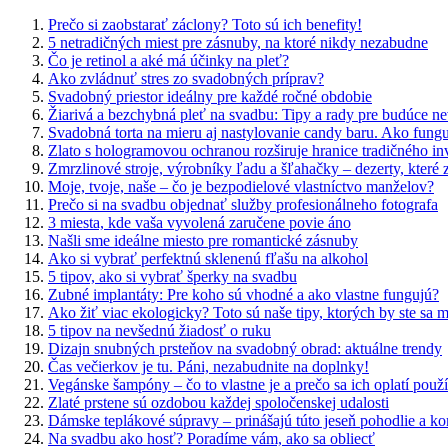
Prečo si zaobstarať záclony? Toto sú ich benefity!
5 netradičných miest pre zásnuby, na ktoré nikdy nezabudne
Čo je retinol a aké má účinky na pleť?
Ako zvládnuť stres zo svadobných príprav?
Svadobný priestor ideálny pre každé ročné obdobie
Žiarivá a bezchybná pleť na svadbu: Tipy a rady pre budúce ne
Svadobná torta na mieru aj nastylovanie candy baru. Ako funguj
Zlato s hologramovou ochranou rozširuje hranice tradičného in
Zmrzlinové stroje, výrobníky ľadu a šľahačky – dezerty, které 
Moje, tvoje, naše – čo je bezpodielové vlastníctvo manželov?
Prečo si na svadbu objednať služby profesionálneho fotografa
3 miesta, kde vaša vyvolená zaručene povie áno
Našli sme ideálne miesto pre romantické zásnuby
Ako si vybrať perfektnú sklenenú fľašu na alkohol
5 tipov, ako si vybrať šperky na svadbu
Zubné implantáty: Pre koho sú vhodné a ako vlastne fungujú?
Ako žiť viac ekologicky? Toto sú naše tipy, ktorých by ste sa m
5 tipov na nevšednú žiadosť o ruku
Dizajn snubných prsteňov na svadobný obrad: aktuálne trendy
Čas večierkov je tu. Páni, nezabudnite na doplnky!
Vegánske šampóny – čo to vlastne je a prečo sa ich oplatí použ
Zlaté prstene sú ozdobou každej spoločenskej udalosti
Dámske teplákové súpravy – prinášajú túto jeseň pohodlie a ko
Na svadbu ako hosť? Poradíme vám, ako sa obliecť