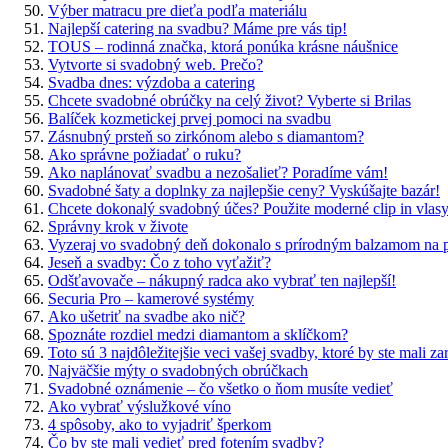
Výber matracu pre dieťa podľa materiálu
Najlepší catering na svadbu? Máme pre vás tip!
TOUS – rodinná značka, ktorá ponúka krásne náušnice
Vytvorte si svadobný web. Prečo?
Svadba dnes: výzdoba a catering
Chcete svadobné obrúčky na celý život? Vyberte si Brilas
Balíček kozmetickej prvej pomoci na svadbu
Zásnubný prsteň so zirkónom alebo s diamantom?
Ako správne požiadať o ruku?
Ako naplánovať svadbu a nezošalieť? Poradíme vám!
Svadobné šaty a doplnky za najlepšie ceny? Vyskúšajte bazár!
Chcete dokonalý svadobný účes? Použite moderné clip in vlas
Správny krok v živote
Vyzeraj vo svadobný deň dokonalo s prírodným balzamom n
Jeseň a svadby: Čo z toho vyťažiť?
Odšťavovače – nákupný radca ako vybrať ten najlepší!
Securia Pro – kamerové systémy
Ako ušetriť na svadbe ako nič?
Spoznáte rozdiel medzi diamantom a sklíčkom?
Toto sú 3 najdôležitejšie veci vašej svadby, ktoré by ste mali za
Najväčšie mýty o svadobných obrúčkach
Svadobné oznámenie – čo všetko o ňom musíte vedieť
Ako vybrať výslužkové víno
4 spôsoby, ako to vyjadriť šperkom
Čo by ste mali vedieť pred fotením svadby?