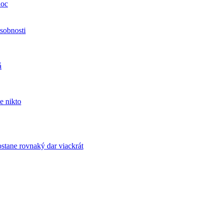
noc
sobnosti
á
e nikto
tane rovnaký dar viackrát