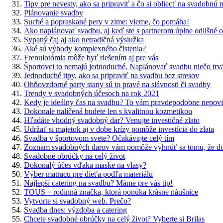
Tipy pre nevesty, ako sa pripraviť a čo si obliecť na svadobnú 
Plánovanie svadby
Suché a popraskané pery v zime: vieme, čo pomáha!
Ako naplánovať svadbu, aj keď ste s partnerom úplne odlišné o
Sypaný čaj aj ako netradičná výslužka
Aké sú výhody komplexného čistenia?
Frenulotómia môže byť riešením aj pre vás
Športovci to nemajú jednoduché. Naplánovať svadbu niečo trv
Jednoduché tipy, ako sa pripraviť na svadbu bez stresov
Ohňovzdorné party stany sú to pravé na slávnosti či svadby
Trendy v svadobných účesoch na rok 2021
Kedy je ideálny čas na svadbu? To vám pravdepodobne nepovi
Dokonale nalíčená budete len s kvalitnou kozmetikou
Hľadáte vhodný svadobný dar? Venujte investičné zlato
Udržať si majetok aj v dobe krízy pomôže investícia do zlata
Svadba v športovom svete? Očakávajte celý tím
Zoznam svadobných darov vám pomôže vyhnúť sa tomu, že dos
Svadobné obrúčky na celý život
Dokonalý účes vďaka maske na vlasy?
Výber matracu pre dieťa podľa materiálu
Najlepší catering na svadbu? Máme pre vás tip!
TOUS – rodinná značka, ktorá ponúka krásne náušnice
Vytvorte si svadobný web. Prečo?
Svadba dnes: výzdoba a catering
Chcete svadobné obrúčky na celý život? Vyberte si Brilas