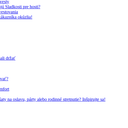
vesty
ú Sladkosti pre hosti?
vestovania
zákazníka okúzlia!
ali držať
ívať?
mfort
ty na oslavu, párty alebo rodinné stretnutie? Inšpirujte sa!