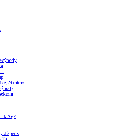
?
nevýhody
ka
ha
up
rike, či mimo
evýhody
 sektom
 tak Ag?
ny dišpenz
veľa