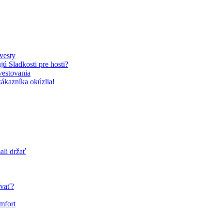
vesty
ú Sladkosti pre hosti?
vestovania
zákazníka okúzlia!
ali držať
ívať?
mfort