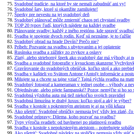
Svadobné tradície, na ktoré by ste nemali zabudnúť ani vy!
Svadobné šaty, ktoré si okamžite zamilujete!
Šperky pre nevestu na jej svadobný deň
Svadobný plánovač môže zmierniť chaos pri chystaní svadby
TOP 20 typov ľudí, ktorých nájdete na každej svadbe
Plánovanie svadby: každý z iného regiónu, kde spraviť svadbu
Svadba je spojenie dvoch rodín. Keď sú neznáme, je to ťažšie
Svadobný obrad na hrade Devín? Prečo nie?
Príbeh: Pozvanie na svadbu s ubytovaním a jej oplatenie
Rusínska svadba a zážitky zo zvykov a oslavy
Zlatý, alebo strieborný šperk ako svadobný dar má výhody aj 
Svadba a svadobné fotografie v kysuckom skanzene Vychylov
Gravírovanie do svadobných obrúčok, koľko stojí a ako prebie
Svadba v kaštieli vo Svätom Antone (Antol): informácie a post
Milujete sa a chcete sa tajne vziať? Tajná rýchla svadba na mat
Svadobný fotograf a kameraman v jednej osobe – výhody a n
Objednávate, alebo pijete šampanské? Pozor, nemýľte si ho so
Svadobná výzdoba auta má tiež niekoľko svojich pravidiel
Svadobná limuzína je drahý luxus: koľko stojí a aký je výber?
Svadba v kostole s pokrsteným ateistom je aj na vôli kňaza
Ako ušetriť: Svadobné obrúčky nemusia byť vždy len zlaté, čo
Svadobné prípravy: Dilema, koho pozvať na svadbu?
Typy výročia svadieb: od bavlnenej po platinovú svadbu
Svadba v kostole s nepokrsteným ateistom – potrebujete sobáš
Ako ušetriť: Svadobné návleky na stoličky nemusia vždy stáť 