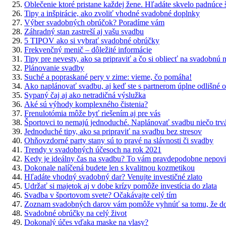
Oblečenie ktoré pristane každej žene. Hľadáte skvelo padnúce ša
Tipy a inšpirácie, ako zvoliť vhodné svadobné doplnky
Výber svadobných obrúčok? Poradíme vám
Záhradný stan zastreší aj vašu svadbu
5 TIPOV ako si vybrať svadobné obrúčky
Frekvenčný menič – dôležité informácie
Tipy pre nevesty, ako sa pripraviť a čo si obliecť na svadobnú 
Plánovanie svadby
Suché a popraskané pery v zime: vieme, čo pomáha!
Ako naplánovať svadbu, aj keď ste s partnerom úplne odlišné o
Sypaný čaj aj ako netradičná výslužka
Aké sú výhody komplexného čistenia?
Frenulotómia môže byť riešením aj pre vás
Športovci to nemajú jednoduché. Naplánovať svadbu niečo trv
Jednoduché tipy, ako sa pripraviť na svadbu bez stresov
Ohňovzdorné party stany sú to pravé na slávnosti či svadby
Trendy v svadobných účesoch na rok 2021
Kedy je ideálny čas na svadbu? To vám pravdepodobne nepovi
Dokonale nalíčená budete len s kvalitnou kozmetikou
Hľadáte vhodný svadobný dar? Venujte investičné zlato
Udržať si majetok aj v dobe krízy pomôže investícia do zlata
Svadba v športovom svete? Očakávajte celý tím
Zoznam svadobných darov vám pomôže vyhnúť sa tomu, že dos
Svadobné obrúčky na celý život
Dokonalý účes vďaka maske na vlasy?