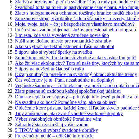
Žiarivá a bezchybná pleť na svadbu: Tipy a rady pre budúce ne
Svadobná torta na mieru aj nastylovanie candy baru. Ako funguj
Zlato s hologramovou ochranou rozširuje hranice tradičného in
Zmrzlinové stroje, výrobníky ľadu a šľahačky – dezerty, které 
Moje, tvoje, naše – čo je bezpodielové vlastníctvo manželov?
Prečo si na svadbu objednať služby profesionálneho fotografa
3 miesta, kde vaša vyvolená zaručene povie áno
Našli sme ideálne miesto pre romantické zásnuby
Ako si vybrať perfektnú sklenenú fľašu na alkohol
5 tipov, ako si vybrať šperky na svadbu
Zubné implantáty: Pre koho sú vhodné a ako vlastne fungujú?
Ako žiť viac ekologicky? Toto sú naše tipy, ktorých by ste sa m
5 tipov na nevšednú žiadosť o ruku
Dizajn snubných prsteňov na svadobný obrad: aktuálne trendy
Čas večierkov je tu. Páni, nezabudnite na doplnky!
Vegánske šampóny – čo to vlastne je a prečo sa ich oplatí použ
Zlaté prstene sú ozdobou každej spoločenskej udalosti
Dámske teplákové súpravy – prinášajú túto jeseň pohodlie a ko
Na svadbu ako hosť? Poradíme vám, ako sa obliecť
Oblečenie ktoré pristane každej žene. Hľadáte skvelo padnúce ša
Tipy a inšpirácie, ako zvoliť vhodné svadobné doplnky
Výber svadobných obrúčok? Poradíme vám
Záhradný stan zastreší aj vašu svadbu
5 TIPOV ako si vybrať svadobné obrúčky
Frekvenčný menič – dôležité informácie